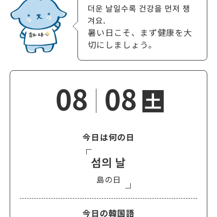
더운 날일수록 건강을 먼저 챙
겨요.
暑い日こそ、まず健康を大
切にしましょう。
08
08
土
今日は何の日
섬의 날
島の日
今日の韓国語