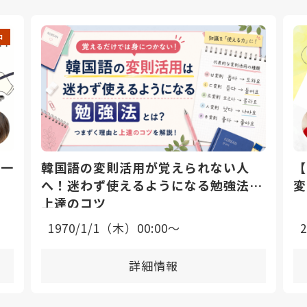
中
日一
韓国語の変則活用が覚えられない人
【
へ！迷わず使えるようになる勉強法と
変
上達のコツ
1970/1/1（木）00:00〜
詳細情報