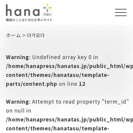
togg
韓国のことばと文化を学ぶサイト
navi
ホーム
>
다가오다
Warning
: Undefined array key 0 in
/home/hanapress/hanatas.jp/public_html/w
content/themes/hanatasu/template-
parts/content.php
on line
12
Warning
: Attempt to read property "term_id"
on null in
/home/hanapress/hanatas.jp/public_html/w
content/themes/hanatasu/template-