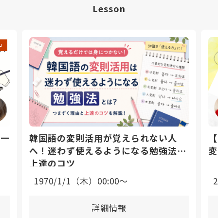
Lesson
中
日一
韓国語の変則活用が覚えられない人
【
へ！迷わず使えるようになる勉強法と
変
上達のコツ
1970/1/1（木）00:00〜
詳細情報