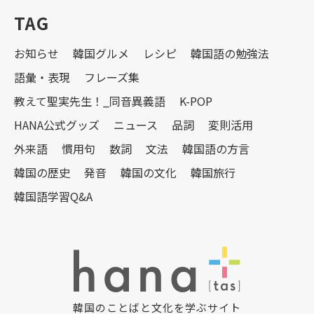
TAG
お知らせ
韓国グルメ
レシピ
韓国語の勉強法
語彙・表現
フレーズ集
教えて聖実先生！_同音異義語
K-POP
HANA公式グッズ
ニュース
品詞
変則活用
外来語
慣用句
数詞
文法
韓国語の方言
韓国の歴史
発音
韓国の文化
韓国旅行
韓国語学習Q&A
韓国のことばと文化を学ぶサイト