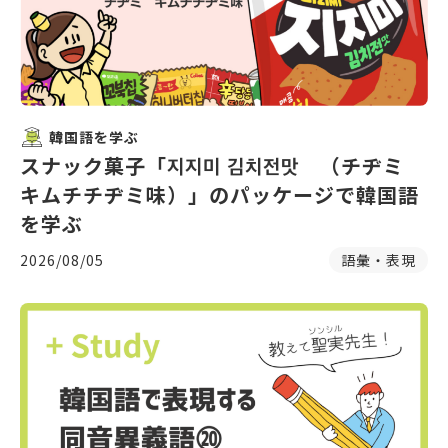
韓国語を学ぶ
スナック菓子「지지미 김치전맛 （チヂミ
キムチチヂミ味）」のパッケージで韓国語
を学ぶ
2026/08/05
語彙・表現