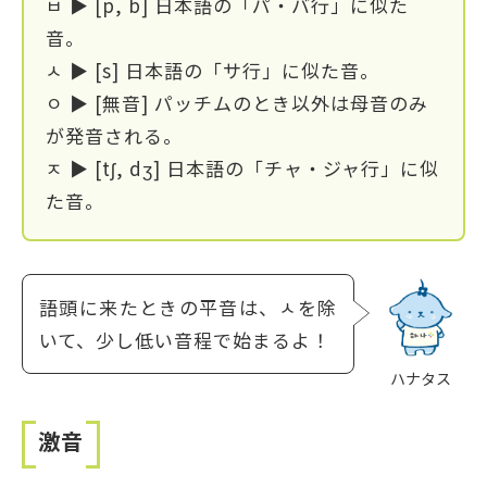
ㅂ ▶ [p, b] 日本語の「パ・バ行」に似た
音。
ㅅ ▶ [s] 日本語の「サ行」に似た音。
ㅇ ▶ [無音] パッチムのとき以外は母音のみ
が発音される。
ㅈ ▶ [tʃ, dʒ] 日本語の「チャ・ジャ行」に似
た音。
語頭に来たときの平音は、ㅅを除
いて、少し低い音程で始まるよ！
ハナタス
激音