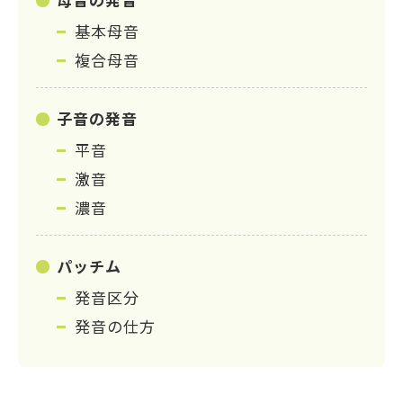
基本母音
複合母音
子音の発音
平音
激音
濃音
パッチム
発音区分
発音の仕方