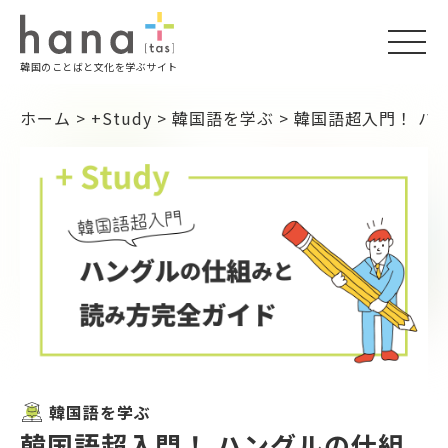
togg
韓国のことばと文化を学ぶサイト
navi
ホーム
>
+Study
>
韓国語を学ぶ
>
韓国語超入門！ ハ
韓国語を学ぶ
韓国語超入門！ ハングルの仕組