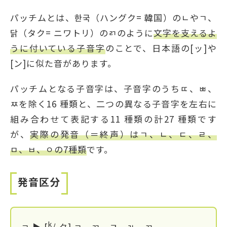
パッチムとは、한국（ハングク= 韓国）のㄴやㄱ、
닭（タク= ニワトリ）のㄺのように
文字を支えるよ
うに付いている子音字
のことで、日本語の[ッ]や
[ン]に似た音があります。
パッチムとなる子音字は、子音字のうちㄸ、ㅃ、
ㅉを除く16 種類と、二つの異なる子音字を左右に
組み合わせて表記する11 種類の計27 種類です
が、
実際の発音（＝終声）はㄱ、ㄴ、ㄷ、ㄹ、
ㅁ、ㅂ、ㅇの7種類
です。
発音区分
k
ㄱ ▶ [
/ ク] ㄱ、ㄲ、ㅋ、ㄳ、ㄺ