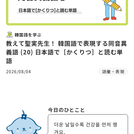
韓国語を学ぶ
教えて聖実先生！ 韓国語で表現する同音異
義語 (20) 日本語で［かくりつ］と読む単
語
2026/08/04
語彙・表現
今日のひとこと
더운 날일수록 건강을 먼저 챙
겨요.