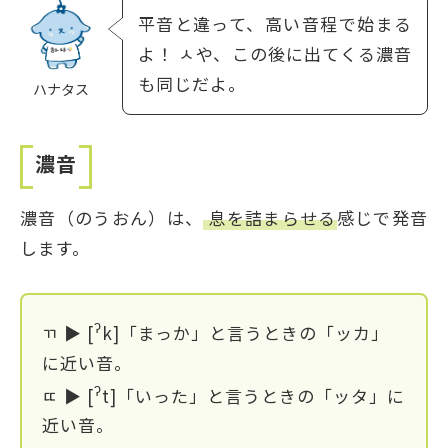
平音と違って、高い音程で始まる
よ！ ㅅや、この後に出てくる濃音
も同じだよ。
ハナタス
濃音
濃音（のうおん）は、
息を詰まらせる
感じで発音
します。
ʔ
ㄲ ▶ [
k]「まっか」と言うときの「ッカ」
に近い音。
ʔ
ㄸ ▶ [
t]「いった」と言うときの「ッタ」に
近い音。