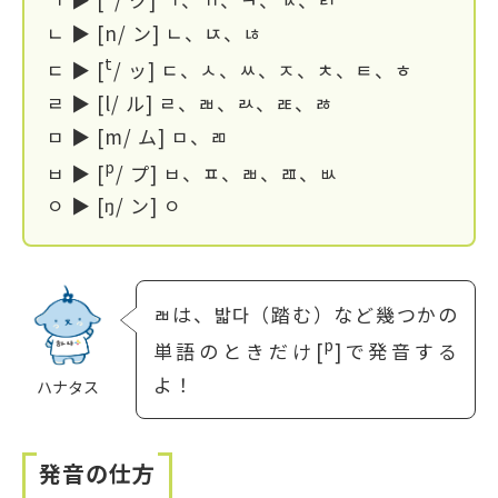
ㄴ ▶ [n/ ン] ㄴ、ㄵ、ㄶ
t
ㄷ ▶ [
/ ッ] ㄷ、ㅅ、ㅆ、ㅈ、ㅊ、ㅌ、ㅎ
ㄹ ▶ [l/ ル] ㄹ、ㄼ、ㄽ、ㄾ、ㅀ
ㅁ ▶ [m/ ム] ㅁ、ㄻ
p
ㅂ ▶ [
/ プ] ㅂ、ㅍ、ㄼ、ㄿ、ㅄ
ㅇ ▶ [ŋ/ ン] ㅇ
ㄼは、밟다（踏む）など幾つかの
p
単語のときだけ[
]で発音する
よ！
ハナタス
発音の仕方