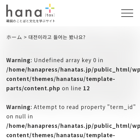
togg
韓国のことばと文化を学ぶサイト
navi
ホーム
>
대전이라고 들어는 봤나요?
Warning
: Undefined array key 0 in
/home/hanapress/hanatas.jp/public_html/w
content/themes/hanatasu/template-
parts/content.php
on line
12
Warning
: Attempt to read property "term_id"
on null in
/home/hanapress/hanatas.jp/public_html/w
content/themes/hanatasu/template-