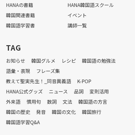
HANAの書籍
HANA韓国語スクール
韓国関連書籍
イベント
韓国語学習書
講師一覧
TAG
お知らせ
韓国グルメ
レシピ
韓国語の勉強法
語彙・表現
フレーズ集
教えて聖実先生！_同音異義語
K-POP
HANA公式グッズ
ニュース
品詞
変則活用
外来語
慣用句
数詞
文法
韓国語の方言
韓国の歴史
発音
韓国の文化
韓国旅行
韓国語学習Q&A