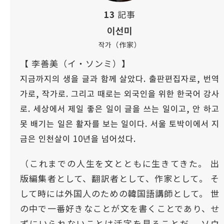
13
記事
이선미
작가（作家）
【 李善美（イ・ソンミ）】
지금까지의 생을 글과 함께 살았다. 출판편집자로, 번역
가로, 작가로. 그리고 때로는 외국인을 위한 한국어 강사
로. 세상에서 제일 좋은 일이 글을 쓰는 일이고, 안 하고
못 배기는 일은 활자를 보는 일이다. 서울 토박이에서 지
금은 인천살이 10년을 넘어섰다.
（これまでの人生を文とともに生きてきた。 出
版編集者として、翻訳者として、作家として。 そ
して時には外国人のための韓国語講師として。 世
の中で一番好きなことが文を書くことであり、せ
ずにいられないことは活字を見ることだ。 ソウ