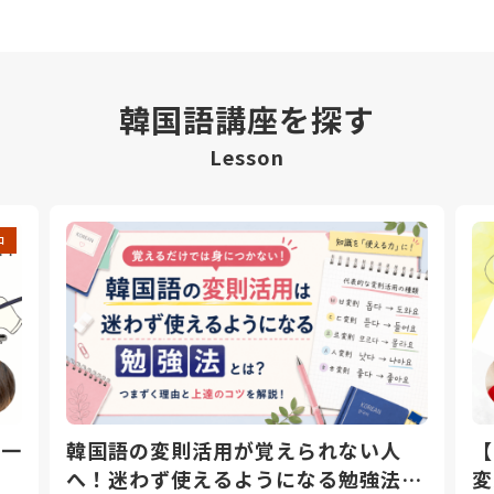
韓国語講座を探す
Lesson
中
日一
韓国語の変則活用が覚えられない人
【
へ！迷わず使えるようになる勉強法と
変