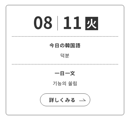
08
11
火
今日の韓国語
덕분
一日一文
기능의 쏠림
詳しくみる