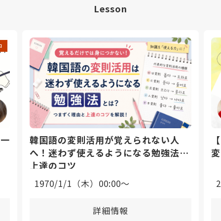
Lesson
中
日一
韓国語の変則活用が覚えられない人
【
へ！迷わず使えるようになる勉強法と
変
上達のコツ
1970/1/1（木）00:00〜
詳細情報