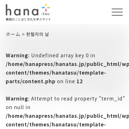
togg
韓国のことばと文化を学ぶサイト
navi
ホーム
>
헌혈자의 날
Warning
: Undefined array key 0 in
/home/hanapress/hanatas.jp/public_html/w
content/themes/hanatasu/template-
parts/content.php
on line
12
Warning
: Attempt to read property "term_id"
on null in
/home/hanapress/hanatas.jp/public_html/w
content/themes/hanatasu/template-