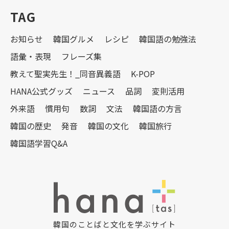
TAG
お知らせ
韓国グルメ
レシピ
韓国語の勉強法
語彙・表現
フレーズ集
教えて聖実先生！_同音異義語
K-POP
HANA公式グッズ
ニュース
品詞
変則活用
外来語
慣用句
数詞
文法
韓国語の方言
韓国の歴史
発音
韓国の文化
韓国旅行
韓国語学習Q&A
韓国のことばと文化を学ぶサイト