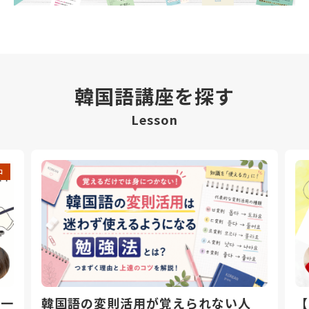
韓国語講座を探す
Lesson
中
日一
韓国語の変則活用が覚えられない人
【