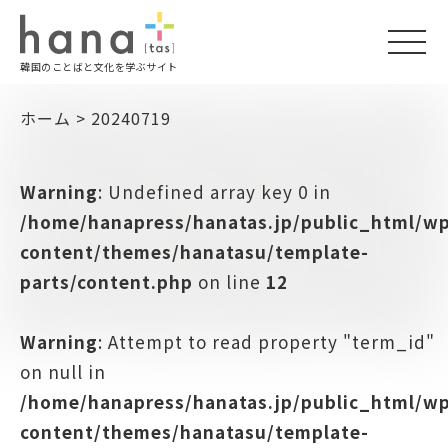
togg
韓国のことばと文化を学ぶサイト
navi
ホーム
>
20240719
Warning
: Undefined array key 0 in
/home/hanapress/hanatas.jp/public_html/w
content/themes/hanatasu/template-
parts/content.php
on line
12
Warning
: Attempt to read property "term_id"
on null in
/home/hanapress/hanatas.jp/public_html/w
content/themes/hanatasu/template-