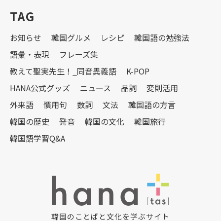
TAG
お知らせ
韓国グルメ
レシピ
韓国語の勉強法
語彙・表現
フレーズ集
教えて聖実先生！_同音異義語
K-POP
HANA公式グッズ
ニュース
品詞
変則活用
外来語
慣用句
数詞
文法
韓国語の方言
韓国の歴史
発音
韓国の文化
韓国旅行
韓国語学習Q&A
韓国のことばと文化を学ぶサイト