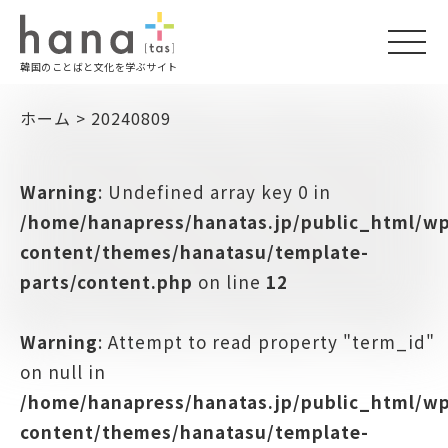
togg
韓国のことばと文化を学ぶサイト
navi
ホーム
>
20240809
Warning
: Undefined array key 0 in
/home/hanapress/hanatas.jp/public_html/w
content/themes/hanatasu/template-
parts/content.php
on line
12
Warning
: Attempt to read property "term_id"
on null in
/home/hanapress/hanatas.jp/public_html/w
content/themes/hanatasu/template-