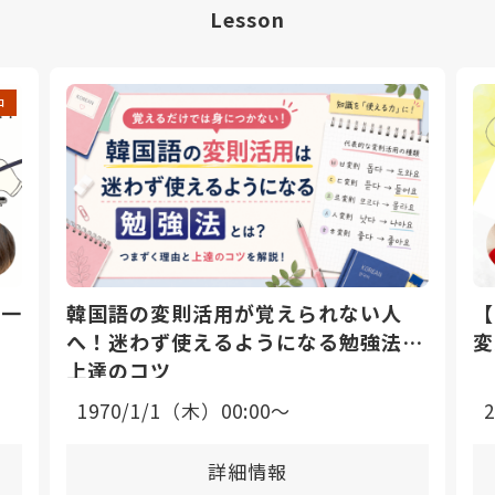
Lesson
中
日一
韓国語の変則活用が覚えられない人
【
へ！迷わず使えるようになる勉強法と
変
上達のコツ
1970/1/1（木）00:00〜
詳細情報