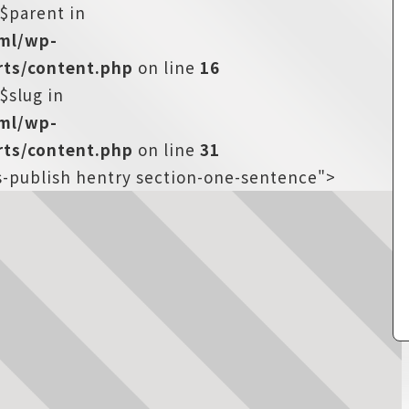
:$parent in
tml/wp-
ts/content.php
on line
16
$slug in
tml/wp-
ts/content.php
on line
31
us-publish hentry section-one-sentence">