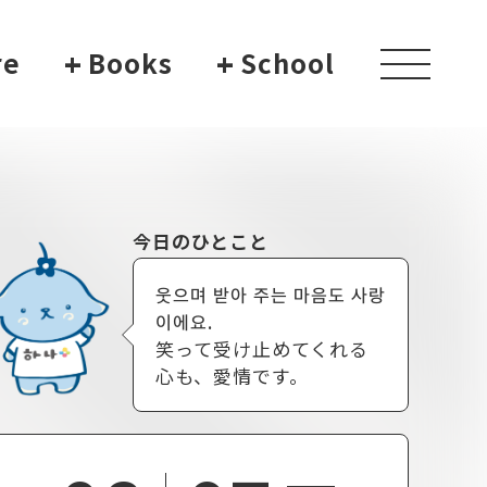
re
+
Books
+
School
toggle
navigati
今日のひとこと
웃으며 받아 주는 마음도 사랑
이에요.
笑って受け止めてくれる
心も、愛情です。