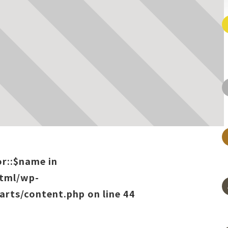
or::$name in
html/wp-
arts/content.php
on line
44