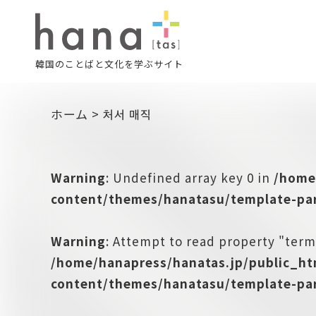
韓国のことばと文化を学ぶサイト
ホーム
>
처서 매직
Warning
: Undefined array key 0 in
/home
content/themes/hanatasu/template-par
Warning
: Attempt to read property "term
/home/hanapress/hanatas.jp/public_h
content/themes/hanatasu/template-par