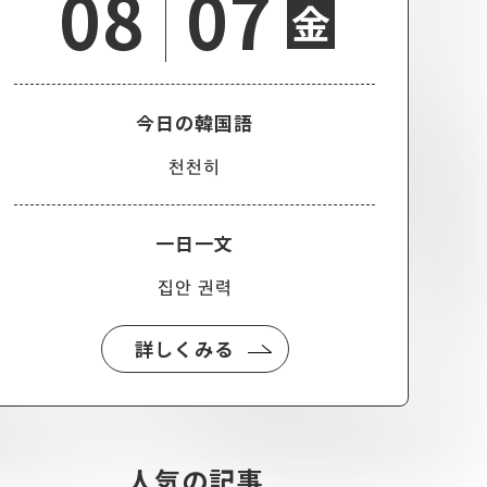
08
07
金
今日の韓国語
천천히
一日一文
집안 권력
詳しくみる
人気の記事