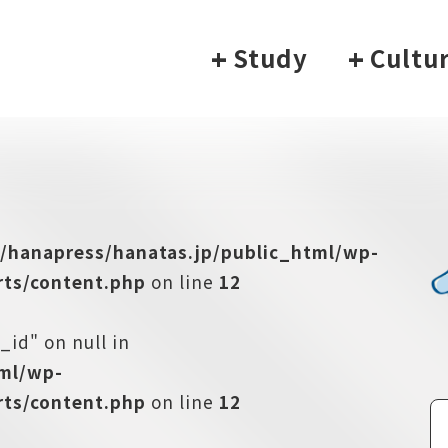
+
Study
+
Cultu
/hanapress/hanatas.jp/public_html/wp-
ts/content.php
on line
12
_id" on null in
tml/wp-
ts/content.php
on line
12