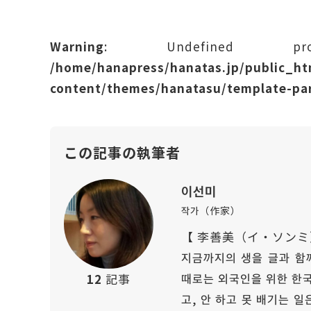
Warning
: Undefined prope
/home/hanapress/hanatas.jp/public_h
content/themes/hanatasu/template-par
この記事の執筆者
이선미
작가（作家）
【 李善美（イ・ソンミ
지금까지의 생을 글과 함께
때로는 외국인을 위한 한국
12
記事
고, 안 하고 못 배기는 