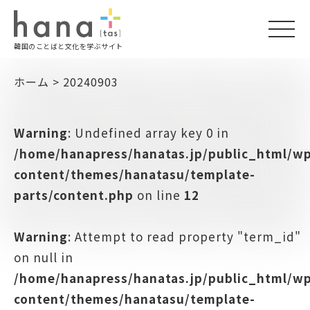
togg
韓国のことばと文化を学ぶサイト
navi
ホーム
>
20240903
Warning
: Undefined array key 0 in
/home/hanapress/hanatas.jp/public_html/w
content/themes/hanatasu/template-
parts/content.php
on line
12
Warning
: Attempt to read property "term_id"
on null in
/home/hanapress/hanatas.jp/public_html/w
content/themes/hanatasu/template-