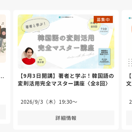
募集中
【9月3日開講】著者と学ぶ！韓国語の
【
座
変則活用完全マスター講座〈全8回〉
文
2026/9/3（木）19:30〜
詳細情報