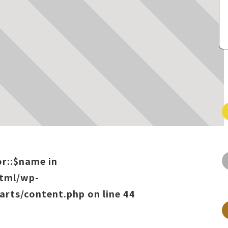
or::$name in
html/wp-
arts/content.php
on line
44