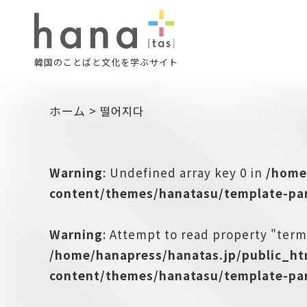
韓国のことばと文化を学ぶサイト
ホーム
>
떨어지다
Warning
: Undefined array key 0 in
/home
content/themes/hanatasu/template-par
Warning
: Attempt to read property "term
/home/hanapress/hanatas.jp/public_h
content/themes/hanatasu/template-par