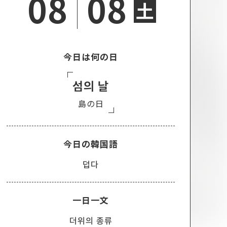
08
08
土
今日は何の日
섬의 날
島の日
今日の韓国語
덥다
一日一文
더위의 종류