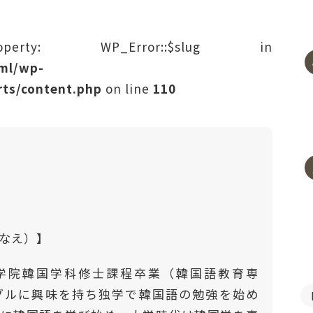
rty: WP_Error::$slug in
tml/wp-
ts/content.php
on line
110
はなえ）】
学院韓国学科修士課程卒業（韓国語教育専
ングルに興味を持ち独学で韓国語の勉強を始め