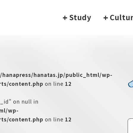
+
Study
+
Cultu
/hanapress/hanatas.jp/public_html/wp-
ts/content.php
on line
12
_id" on null in
tml/wp-
ts/content.php
on line
12