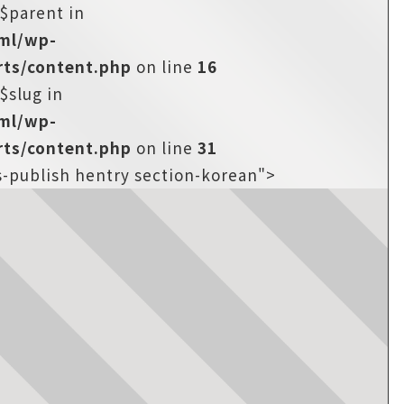
:$parent in
tml/wp-
ts/content.php
on line
16
$slug in
tml/wp-
ts/content.php
on line
31
s-publish hentry section-korean">