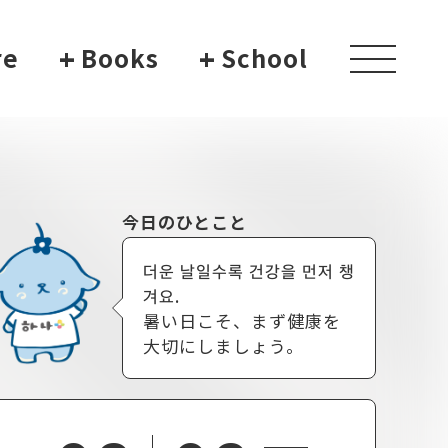
re
+
Books
+
School
toggle
navigati
今日のひとこと
더운 날일수록 건강을 먼저 챙
겨요.
暑い日こそ、まず健康を
大切にしましょう。