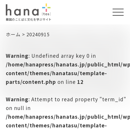
togg
韓国のことばと文化を学ぶサイト
navi
ホーム
>
20240915
Warning
: Undefined array key 0 in
/home/hanapress/hanatas.jp/public_html/w
content/themes/hanatasu/template-
parts/content.php
on line
12
Warning
: Attempt to read property "term_id"
on null in
/home/hanapress/hanatas.jp/public_html/w
content/themes/hanatasu/template-