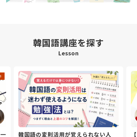
韓国語講座を探す
Lesson
中
日一
韓国語の変則活用が覚えられない人
【