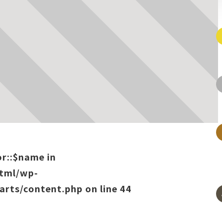
or::$name in
html/wp-
arts/content.php
on line
44