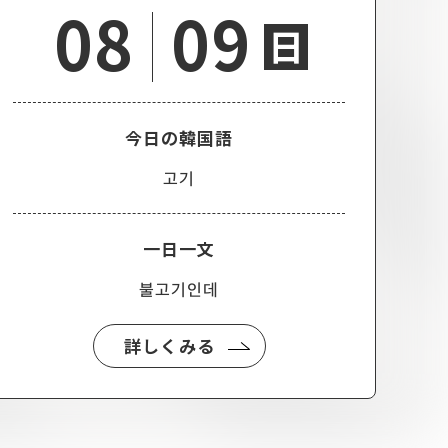
08
09
日
今日の韓国語
고기
一日一文
불고기인데
詳しくみる