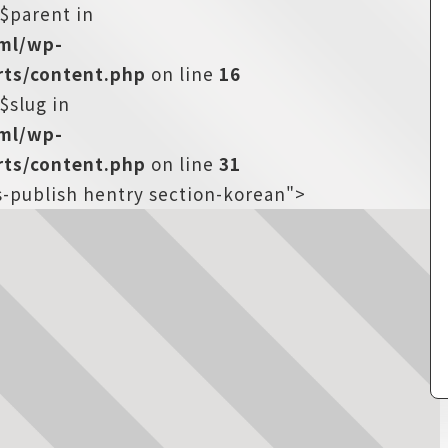
:$parent in
tml/wp-
ts/content.php
on line
16
$slug in
tml/wp-
ts/content.php
on line
31
s-publish hentry section-korean">