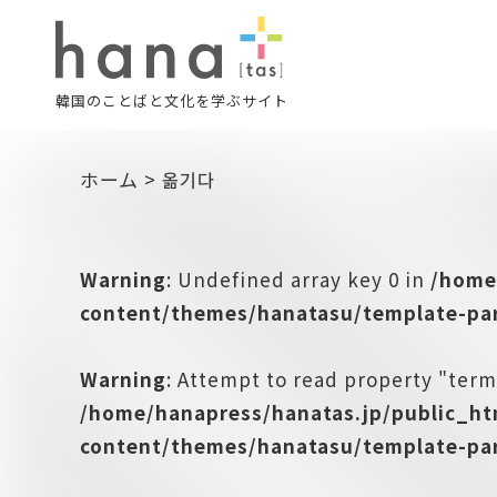
韓国のことばと文化を学ぶサイト
ホーム
>
옮기다
Warning
: Undefined array key 0 in
/home
content/themes/hanatasu/template-par
Warning
: Attempt to read property "term
/home/hanapress/hanatas.jp/public_h
content/themes/hanatasu/template-par