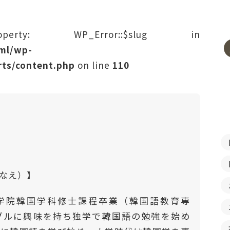
rty: WP_Error::$slug in
tml/wp-
ts/content.php
on line
110
はなえ）】
学院韓国学科修士課程卒業（韓国語教育専
ングルに興味を持ち独学で韓国語の勉強を始め