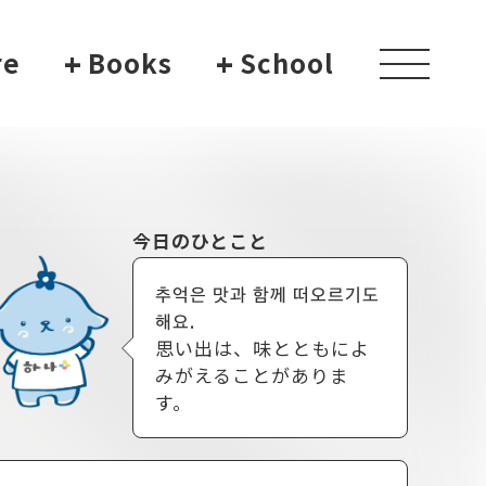
re
+
Books
+
School
toggle
navigati
今日のひとこと
추억은 맛과 함께 떠오르기도
해요.
思い出は、味とともによ
みがえることがありま
す。