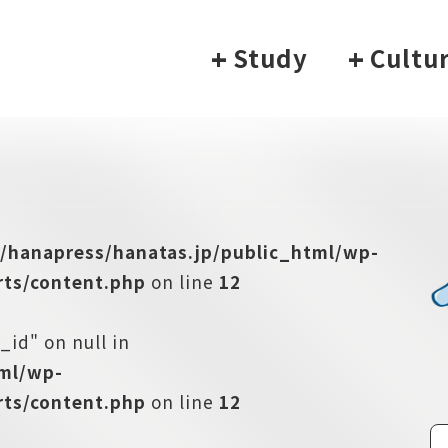
+
Study
+
Cultu
/hanapress/hanatas.jp/public_html/wp-
ts/content.php
on line
12
_id" on null in
tml/wp-
ts/content.php
on line
12