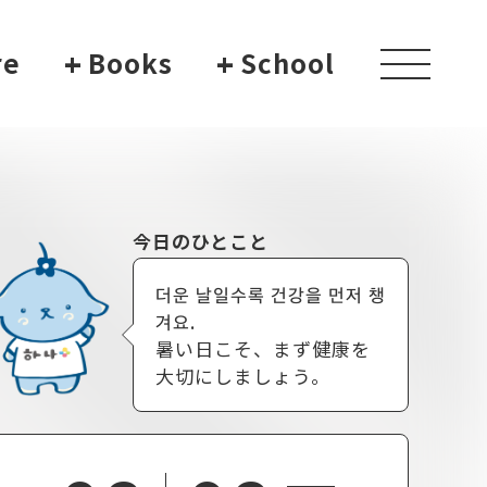
re
+
Books
+
School
toggle
navigati
今日のひとこと
더운 날일수록 건강을 먼저 챙
겨요.
暑い日こそ、まず健康を
大切にしましょう。