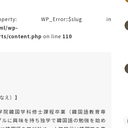
rty: WP_Error::$slug in
tml/wp-
ts/content.php
on line
110
はなえ）】
学院韓国学科修士課程卒業（韓国語教育専
ングルに興味を持ち独学で韓国語の勉強を始め