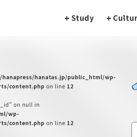
+
Study
+
Cultu
/hanapress/hanatas.jp/public_html/wp-
ts/content.php
on line
12
_id" on null in
tml/wp-
ts/content.php
on line
12