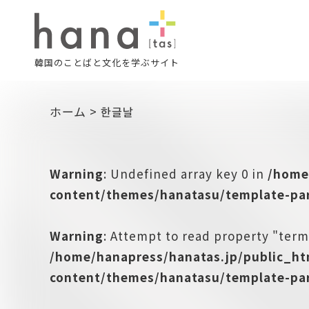
韓国のことばと文化を学ぶサイト
ホーム
>
한글날
Warning
: Undefined array key 0 in
/home
content/themes/hanatasu/template-par
Warning
: Attempt to read property "term
/home/hanapress/hanatas.jp/public_h
content/themes/hanatasu/template-par