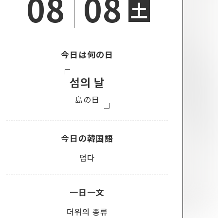
08
08
土
今日は何の日
섬의 날
島の日
今日の韓国語
덥다
一日一文
더위의 종류