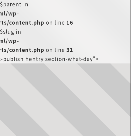
:$parent in
tml/wp-
ts/content.php
on line
16
$slug in
tml/wp-
ts/content.php
on line
31
s-publish hentry section-what-day">