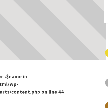
or::$name in
html/wp-
arts/content.php
on line
44