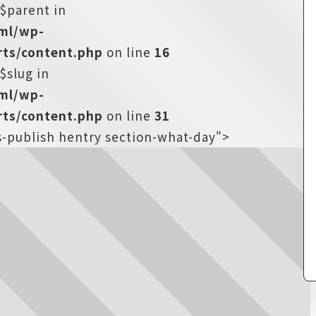
:$parent in
tml/wp-
ts/content.php
on line
16
$slug in
tml/wp-
ts/content.php
on line
31
s-publish hentry section-what-day">