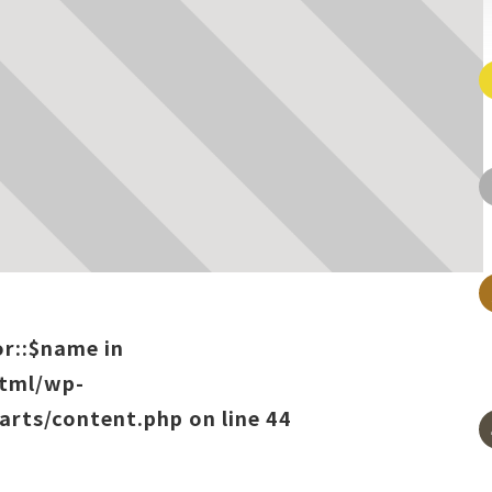
or::$name in
html/wp-
arts/content.php
on line
44