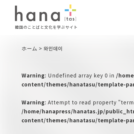
韓国のことばと文化を学ぶサイト
ホーム
>
와인데이
Warning
: Undefined array key 0 in
/home
content/themes/hanatasu/template-par
Warning
: Attempt to read property "term
/home/hanapress/hanatas.jp/public_h
content/themes/hanatasu/template-par