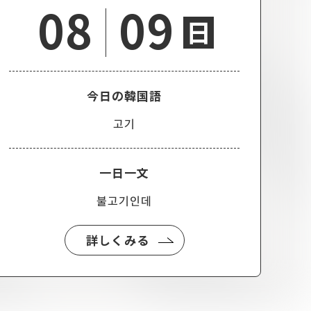
08
09
日
今日の韓国語
고기
一日一文
불고기인데
詳しくみる