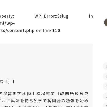
rty: WP_Error::$slug in
tml/wp-
ts/content.php
on line
110
はなえ）】
学院韓国学科修士課程卒業（韓国語教育専
ングルに興味を持ち独学で韓国語の勉強を始め