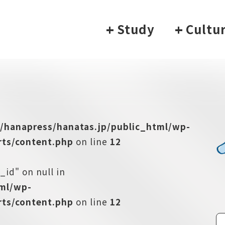
+
Study
+
Cultu
/hanapress/hanatas.jp/public_html/wp-
ts/content.php
on line
12
_id" on null in
tml/wp-
ts/content.php
on line
12