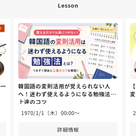
Lesson
中
日一
韓国語の変則活用が覚えられない人
【
へ！迷わず使えるようになる勉強法と
変
上達のコツ
1970/1/1（木）00:00〜
詳細情報