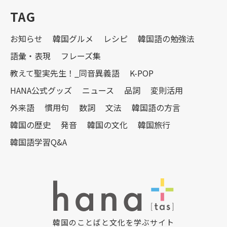
TAG
お知らせ
韓国グルメ
レシピ
韓国語の勉強法
語彙・表現
フレーズ集
教えて聖実先生！_同音異義語
K-POP
HANA公式グッズ
ニュース
品詞
変則活用
外来語
慣用句
数詞
文法
韓国語の方言
韓国の歴史
発音
韓国の文化
韓国旅行
韓国語学習Q&A
韓国のことばと文化を学ぶサイト