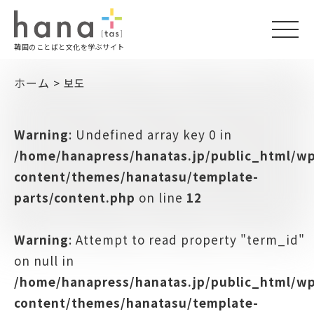
togg
韓国のことばと文化を学ぶサイト
navi
ホーム
>
보도
Warning
: Undefined array key 0 in
/home/hanapress/hanatas.jp/public_html/w
content/themes/hanatasu/template-
parts/content.php
on line
12
Warning
: Attempt to read property "term_id"
on null in
/home/hanapress/hanatas.jp/public_html/w
content/themes/hanatasu/template-