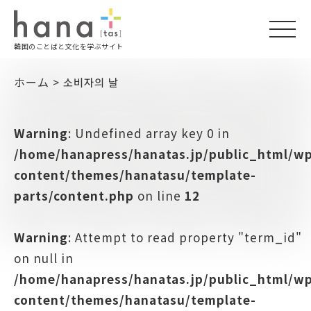
togg
韓国のことばと文化を学ぶサイト
navi
ホーム
>
소비자의 날
Warning
: Undefined array key 0 in
/home/hanapress/hanatas.jp/public_html/w
content/themes/hanatasu/template-
parts/content.php
on line
12
Warning
: Attempt to read property "term_id"
on null in
/home/hanapress/hanatas.jp/public_html/w
content/themes/hanatasu/template-