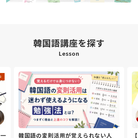
韓国語講座を探す
Lesson
中
日一
韓国語の変則活用が覚えられない人
【