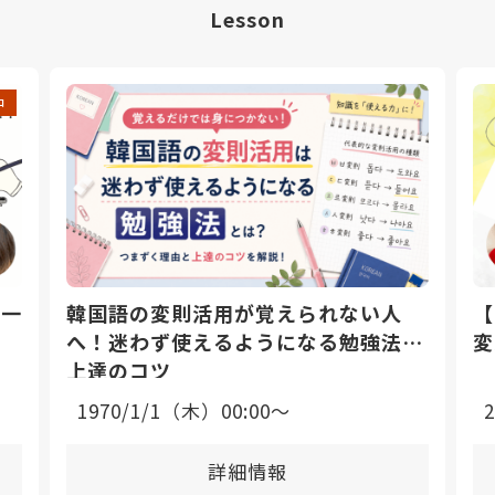
Lesson
中
日一
韓国語の変則活用が覚えられない人
【
へ！迷わず使えるようになる勉強法と
変
上達のコツ
1970/1/1（木）00:00〜
詳細情報