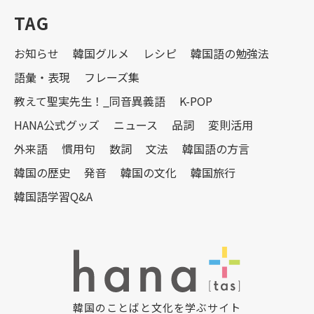
TAG
お知らせ
韓国グルメ
レシピ
韓国語の勉強法
語彙・表現
フレーズ集
教えて聖実先生！_同音異義語
K-POP
HANA公式グッズ
ニュース
品詞
変則活用
外来語
慣用句
数詞
文法
韓国語の方言
韓国の歴史
発音
韓国の文化
韓国旅行
韓国語学習Q&A
韓国のことばと文化を学ぶサイト