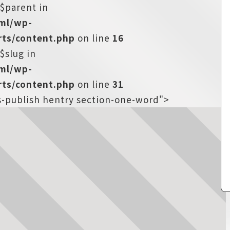
:$parent in
tml/wp-
ts/content.php
on line
16
$slug in
tml/wp-
ts/content.php
on line
31
us-publish hentry section-one-word">