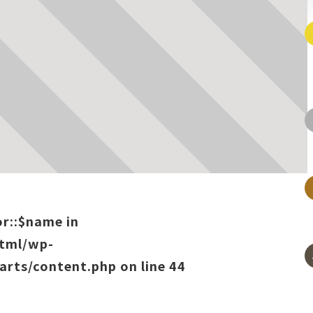
or::$name in
html/wp-
arts/content.php
on line
44