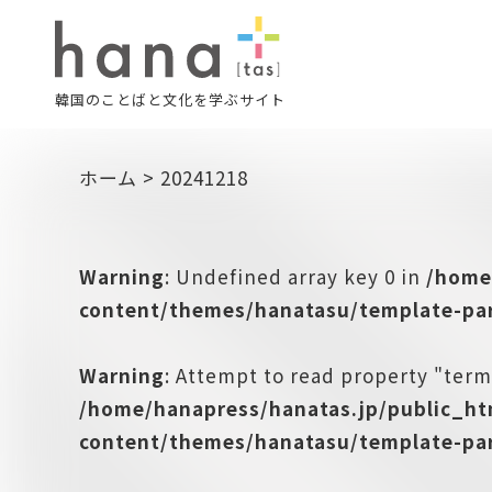
韓国のことばと文化を学ぶサイト
ホーム
>
20241218
Warning
: Undefined array key 0 in
/home
content/themes/hanatasu/template-par
Warning
: Attempt to read property "term
/home/hanapress/hanatas.jp/public_h
content/themes/hanatasu/template-par