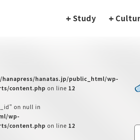
+
Study
+
Cultu
/hanapress/hanatas.jp/public_html/wp-
ts/content.php
on line
12
_id" on null in
tml/wp-
ts/content.php
on line
12