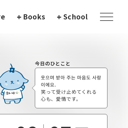
re
+
Books
+
School
toggle
navigati
今日のひとこと
웃으며 받아 주는 마음도 사랑
이에요.
笑って受け止めてくれる
心も、愛情です。