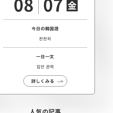
08
07
金
今日の韓国語
천천히
一日一文
집안 권력
詳しくみる
人気の記事