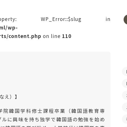
rty: WP_Error::$slug in
tml/wp-
ts/content.php
on line
110
はなえ）】
学院韓国学科修士課程卒業（韓国語教育専
ングルに興味を持ち独学で韓国語の勉強を始め