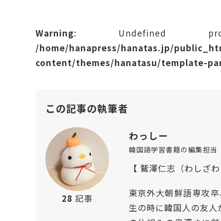
Warning
: Undefined prope
/home/hanapress/hanatas.jp/public_h
content/themes/hanatasu/template-par
この記事の執筆者
わっしー
韓国語学習書籍の編集担当
【 鷲澤仁志（わしざ
東京外大朝鮮語専攻卒
28
記事
生の時に韓国人の友人