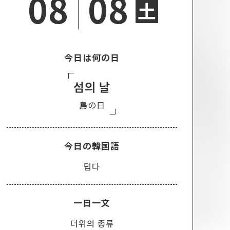
08
08
土
今日は何の日
섬의 날
島の日
今日の韓国語
덥다
一日一文
더위의 종류