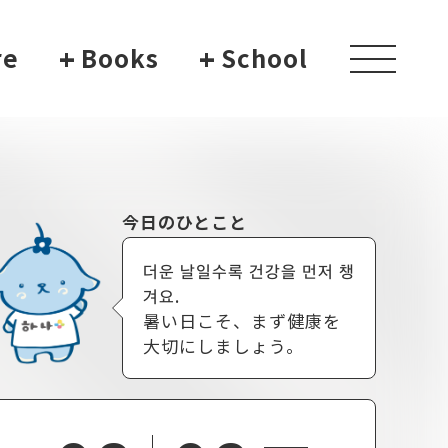
re
+
Books
+
School
toggle
navigati
今日のひとこと
더운 날일수록 건강을 먼저 챙
겨요.
暑い日こそ、まず健康を
大切にしましょう。