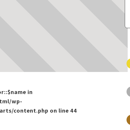
or::$name in
html/wp-
arts/content.php
on line
44