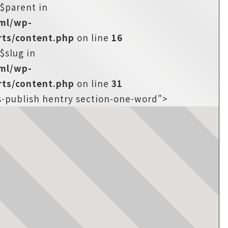
:$parent in
tml/wp-
ts/content.php
on line
16
$slug in
tml/wp-
ts/content.php
on line
31
us-publish hentry section-one-word">