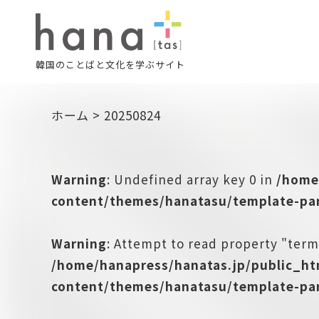
韓国のことばと文化を学ぶサイト
ホーム
>
20250824
Warning
: Undefined array key 0 in
/home
content/themes/hanatasu/template-par
Warning
: Attempt to read property "term
/home/hanapress/hanatas.jp/public_h
content/themes/hanatasu/template-par