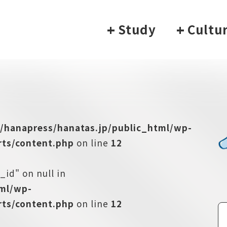
+
Study
+
Cultu
/hanapress/hanatas.jp/public_html/wp-
ts/content.php
on line
12
_id" on null in
tml/wp-
ts/content.php
on line
12