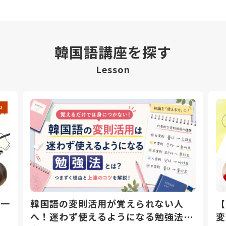
韓国語講座を探す
Lesson
中
日一
韓国語の変則活用が覚えられない人
【
へ！迷わず使えるようになる勉強法と
変