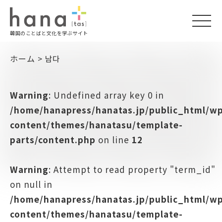
togg
韓国のことばと文化を学ぶサイト
navi
ホーム
>
남다
Warning
: Undefined array key 0 in
/home/hanapress/hanatas.jp/public_html/w
content/themes/hanatasu/template-
parts/content.php
on line
12
Warning
: Attempt to read property "term_id"
on null in
/home/hanapress/hanatas.jp/public_html/w
content/themes/hanatasu/template-