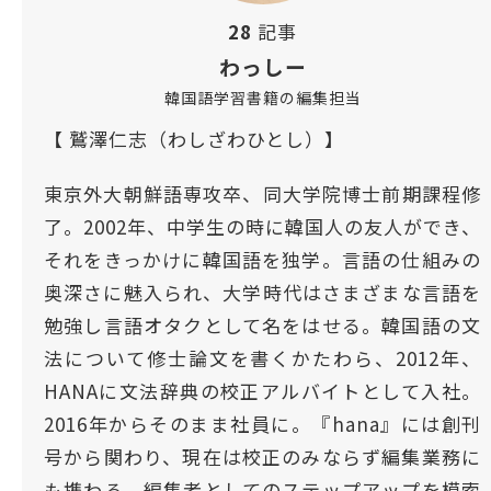
28
記事
わっしー
韓国語学習書籍の編集担当
【 鷲澤仁志（わしざわひとし）】
東京外大朝鮮語専攻卒、同大学院博士前期課程修
了。2002年、中学生の時に韓国人の友人ができ、
それをきっかけに韓国語を独学。言語の仕組みの
奥深さに魅入られ、大学時代はさまざまな言語を
勉強し言語オタクとして名をはせる。韓国語の文
法について修士論文を書くかたわら、2012年、
HANAに文法辞典の校正アルバイトとして入社。
2016年からそのまま社員に。『hana』には創刊
号から関わり、現在は校正のみならず編集業務に
も携わる。編集者としてのステップアップを模索