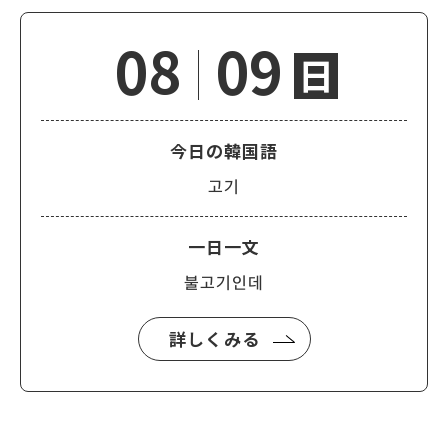
08
09
日
今日の韓国語
고기
一日一文
불고기인데
詳しくみる