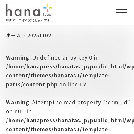
togg
韓国のことばと文化を学ぶサイト
navi
ホーム
>
20251102
Warning
: Undefined array key 0 in
/home/hanapress/hanatas.jp/public_html/w
content/themes/hanatasu/template-
parts/content.php
on line
12
Warning
: Attempt to read property "term_id"
on null in
/home/hanapress/hanatas.jp/public_html/w
content/themes/hanatasu/template-