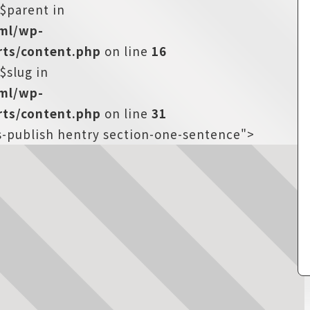
:$parent in
tml/wp-
ts/content.php
on line
16
$slug in
tml/wp-
ts/content.php
on line
31
us-publish hentry section-one-sentence">