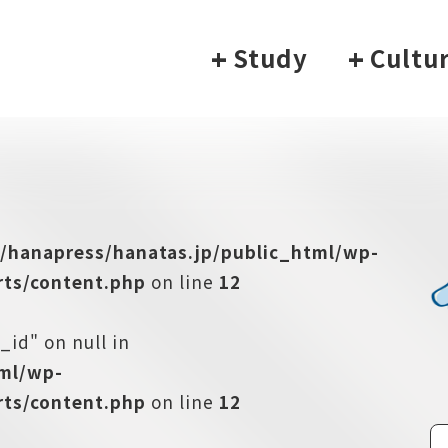
+
Study
+
Cultu
/hanapress/hanatas.jp/public_html/wp-
ts/content.php
on line
12
_id" on null in
tml/wp-
ts/content.php
on line
12