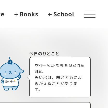
re
+
Books
+
School
toggle
navigati
今日のひとこと
추억은 맛과 함께 떠오르기도
해요.
思い出は、味とともによ
みがえることがありま
す。