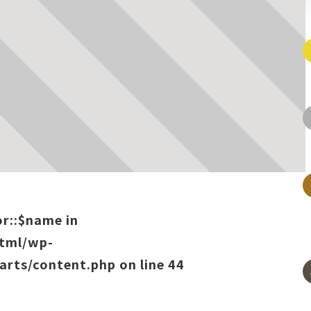
or::$name in
html/wp-
arts/content.php
on line
44