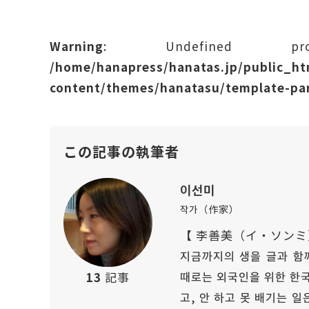
Warning
: Undefined prope
/home/hanapress/hanatas.jp/public_h
content/themes/hanatasu/template-par
この記事の執筆者
이선미
작가（作家）
【 李善美（イ・ソンミ
지금까지의 생을 글과 함께
때로는 외국인을 위한 한국
13
記事
고, 안 하고 못 배기는 