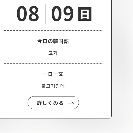
08
09
日
今日の韓国語
고기
一日一文
불고기인데
詳しくみる