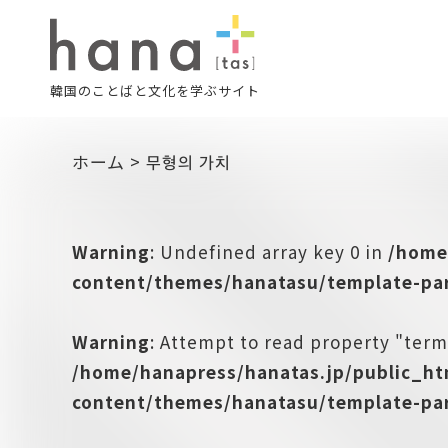
韓国のことばと文化を学ぶサイト
ホーム
>
무형의 가치
Warning
: Undefined array key 0 in
/home
content/themes/hanatasu/template-par
Warning
: Attempt to read property "term
/home/hanapress/hanatas.jp/public_h
content/themes/hanatasu/template-par