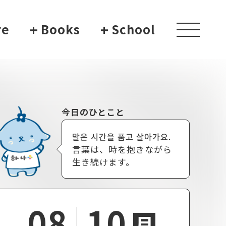
re
+
Books
+
School
toggle
navigati
今日のひとこと
말은 시간을 품고 살아가요.
言葉は、時を抱きながら
生き続けます。
08
10
月