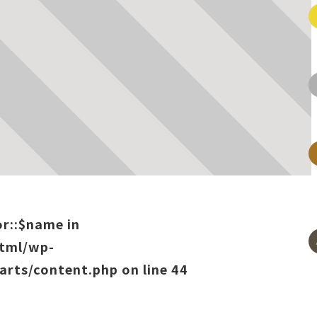
or::$name in
html/wp-
arts/content.php
on line
44