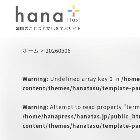
韓国のことばと文化を学ぶサイト
ホーム
>
20260506
Warning
: Undefined array key 0 in
/home
content/themes/hanatasu/template-par
Warning
: Attempt to read property "term
/home/hanapress/hanatas.jp/public_h
content/themes/hanatasu/template-par