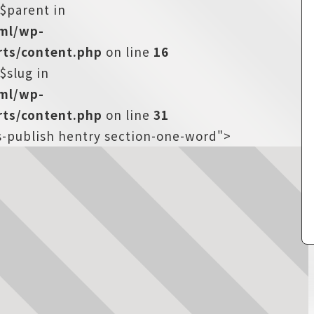
:$parent in
tml/wp-
ts/content.php
on line
16
$slug in
tml/wp-
ts/content.php
on line
31
us-publish hentry section-one-word">