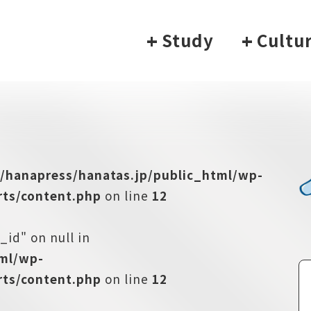
+
Study
+
Cultu
/hanapress/hanatas.jp/public_html/wp-
ts/content.php
on line
12
_id" on null in
tml/wp-
ts/content.php
on line
12