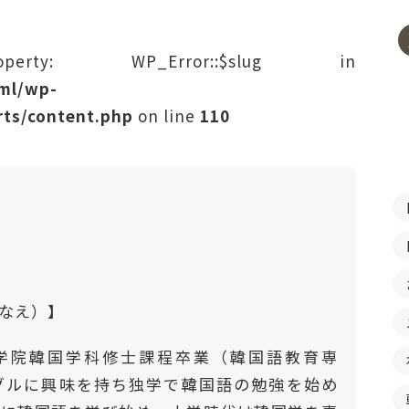
rty: WP_Error::$slug in
tml/wp-
ts/content.php
on line
110
はなえ）】
学院韓国学科修士課程卒業（韓国語教育専
ングルに興味を持ち独学で韓国語の勉強を始め