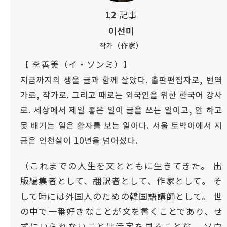
12
記事
이선미
작가（作家）
【 李善美（イ・ソンミ）】
지금까지의 생을 글과 함께 살았다. 출판편집자로, 번역
가로, 작가로. 그리고 때로는 외국인을 위한 한국어 강사
로. 세상에서 제일 좋은 일이 글을 쓰는 일이고, 안 하고
못 배기는 일은 활자를 보는 일이다. 서울 토박이에서 지
금은 인천살이 10년을 넘어섰다.
（これまでの人生を文とともに生きてきた。 出
版編集者として、翻訳者として、作家として。 そ
して時には外国人のための韓国語講師として。 世
の中で一番好きなことが文を書くことであり、せ
ずにいられないことは活字を見ることだ。 ソウ