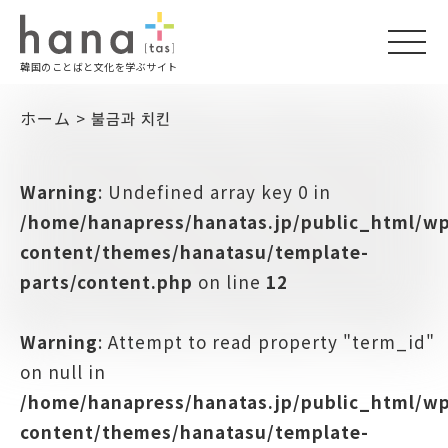
togg
韓国のことばと文化を学ぶサイト
navi
ホーム
>
불금과 치킨
Warning
: Undefined array key 0 in
/home/hanapress/hanatas.jp/public_html/w
content/themes/hanatasu/template-
parts/content.php
on line
12
Warning
: Attempt to read property "term_id"
on null in
/home/hanapress/hanatas.jp/public_html/w
content/themes/hanatasu/template-