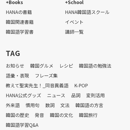
+Books
+School
HANAの書籍
HANA韓国語スクール
韓国関連書籍
イベント
韓国語学習書
講師一覧
TAG
お知らせ
韓国グルメ
レシピ
韓国語の勉強法
語彙・表現
フレーズ集
教えて聖実先生！_同音異義語
K-POP
HANA公式グッズ
ニュース
品詞
変則活用
外来語
慣用句
数詞
文法
韓国語の方言
韓国の歴史
発音
韓国の文化
韓国旅行
韓国語学習Q&A