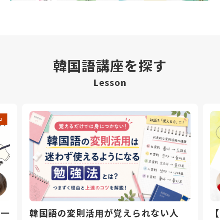
韓国語講座を探す
Lesson
中
日一
韓国語の変則活用が覚えられない人
【