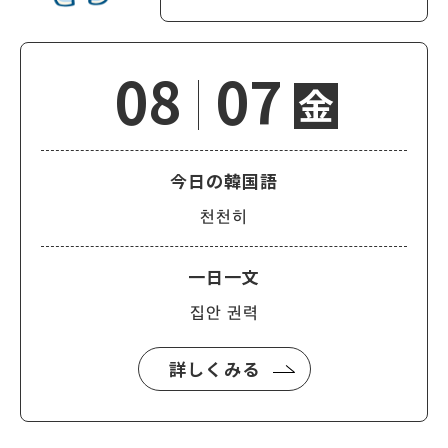
08
07
金
今日の韓国語
천천히
一日一文
집안 권력
詳しくみる