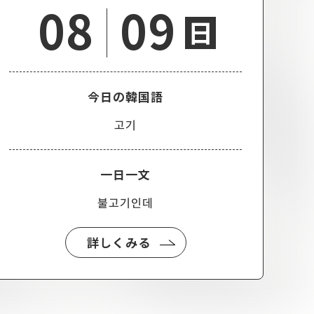
08
09
日
今日の韓国語
고기
一日一文
불고기인데
詳しくみる