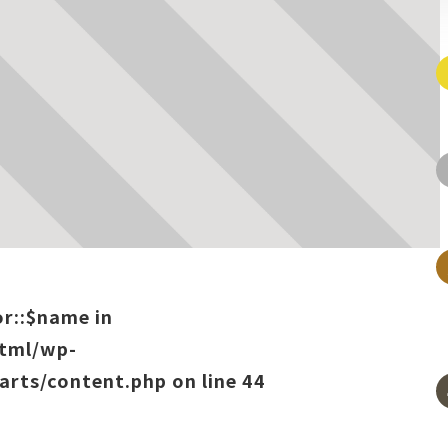
or::$name in
html/wp-
arts/content.php
on line
44