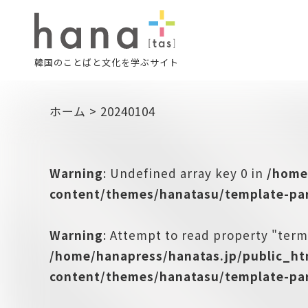
韓国のことばと文化を学ぶサイト
ホーム
>
20240104
Warning
: Undefined array key 0 in
/home
content/themes/hanatasu/template-par
Warning
: Attempt to read property "term
/home/hanapress/hanatas.jp/public_h
content/themes/hanatasu/template-par