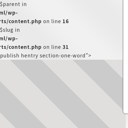
:$parent in
tml/wp-
ts/content.php
on line
16
$slug in
tml/wp-
ts/content.php
on line
31
s-publish hentry section-one-word">