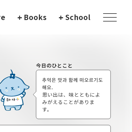
re
+
Books
+
School
toggle
navigati
今日のひとこと
추억은 맛과 함께 떠오르기도
해요.
思い出は、味とともによ
みがえることがありま
す。