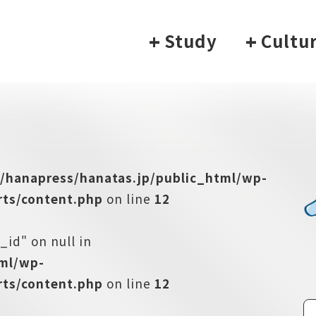
+
Study
+
Cultu
/hanapress/hanatas.jp/public_html/wp-
ts/content.php
on line
12
_id" on null in
tml/wp-
ts/content.php
on line
12