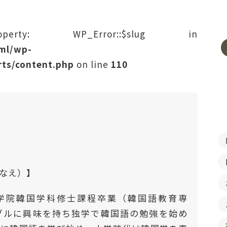
rty: WP_Error::$slug in
tml/wp-
ts/content.php
on line
110
はなえ）】
学院韓国学科修士課程卒業（韓国語教育専
ングルに興味を持ち独学で韓国語の勉強を始め