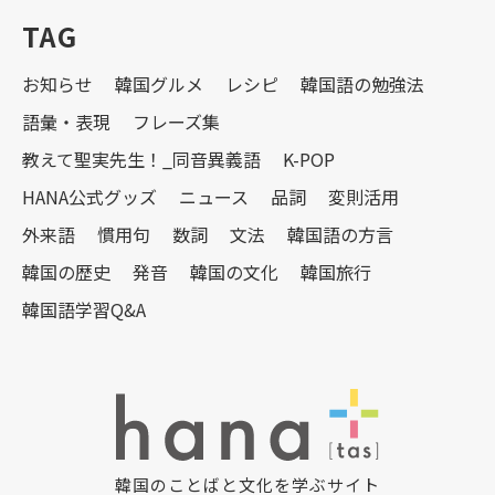
TAG
お知らせ
韓国グルメ
レシピ
韓国語の勉強法
語彙・表現
フレーズ集
教えて聖実先生！_同音異義語
K-POP
HANA公式グッズ
ニュース
品詞
変則活用
外来語
慣用句
数詞
文法
韓国語の方言
韓国の歴史
発音
韓国の文化
韓国旅行
韓国語学習Q&A
韓国のことばと文化を学ぶサイト