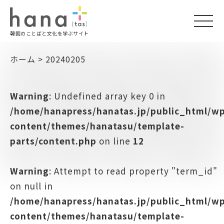
togg
韓国のことばと文化を学ぶサイト
navi
ホーム
>
20240205
Warning
: Undefined array key 0 in
/home/hanapress/hanatas.jp/public_html/w
content/themes/hanatasu/template-
parts/content.php
on line
12
Warning
: Attempt to read property "term_id"
on null in
/home/hanapress/hanatas.jp/public_html/w
content/themes/hanatasu/template-