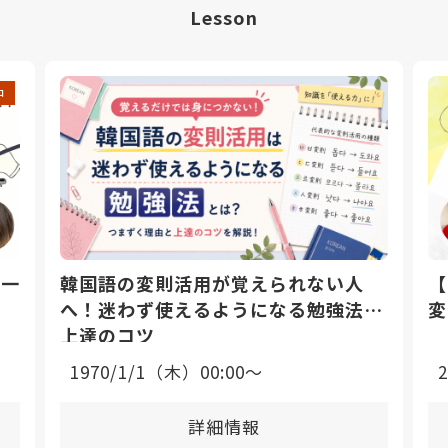
Lesson
中
日一
韓国語の変則活用が覚えられない人
【
へ！迷わず使えるようになる勉強法と
変
上達のコツ
1970/1/1（木）00:00〜
詳細情報