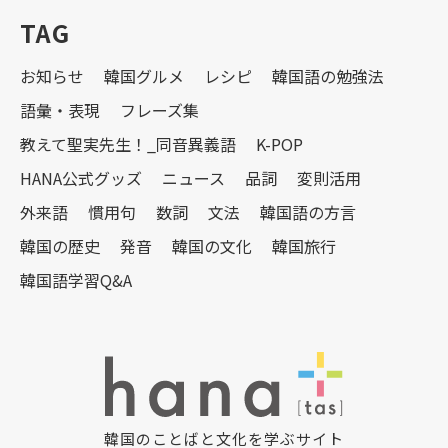
TAG
お知らせ
韓国グルメ
レシピ
韓国語の勉強法
語彙・表現
フレーズ集
教えて聖実先生！_同音異義語
K-POP
HANA公式グッズ
ニュース
品詞
変則活用
外来語
慣用句
数詞
文法
韓国語の方言
韓国の歴史
発音
韓国の文化
韓国旅行
韓国語学習Q&A
韓国のことばと文化を学ぶサイト