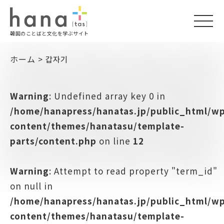
togg
韓国のことばと文化を学ぶサイト
navi
ホーム
>
갑자기
Warning
: Undefined array key 0 in
/home/hanapress/hanatas.jp/public_html/w
content/themes/hanatasu/template-
parts/content.php
on line
12
Warning
: Attempt to read property "term_id"
on null in
/home/hanapress/hanatas.jp/public_html/w
content/themes/hanatasu/template-