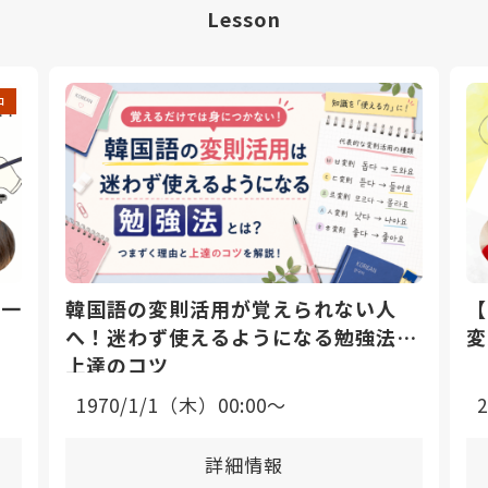
Lesson
中
日一
韓国語の変則活用が覚えられない人
【
へ！迷わず使えるようになる勉強法と
変
上達のコツ
1970/1/1（木）00:00〜
詳細情報