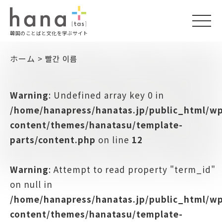
togg
韓国のことばと文化を学ぶサイト
navi
ホーム
>
빨간 이름
Warning
: Undefined array key 0 in
/home/hanapress/hanatas.jp/public_html/w
content/themes/hanatasu/template-
parts/content.php
on line
12
Warning
: Attempt to read property "term_id"
on null in
/home/hanapress/hanatas.jp/public_html/w
content/themes/hanatasu/template-