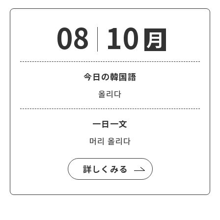
08
10
月
今日の韓国語
올리다
一日一文
머리 올리다
詳しくみる