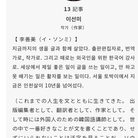
13
記事
이선미
작가（作家）
【 李善美（イ・ソンミ）】
지금까지의 생을 글과 함께 살았다. 출판편집자로, 번역
가로, 작가로. 그리고 때로는 외국인을 위한 한국어 강사
로. 세상에서 제일 좋은 일이 글을 쓰는 일이고, 안 하고
못 배기는 일은 활자를 보는 일이다. 서울 토박이에서 지
금은 인천살이 10년을 넘어섰다.
（これまでの人生を文とともに生きてきた。 出
版編集者として、翻訳者として、作家として。 そ
して時には外国人のための韓国語講師として。 世
の中で一番好きなことが文を書くことであり、せ
ずにいられないことは活字を見ることだ。 ソウ