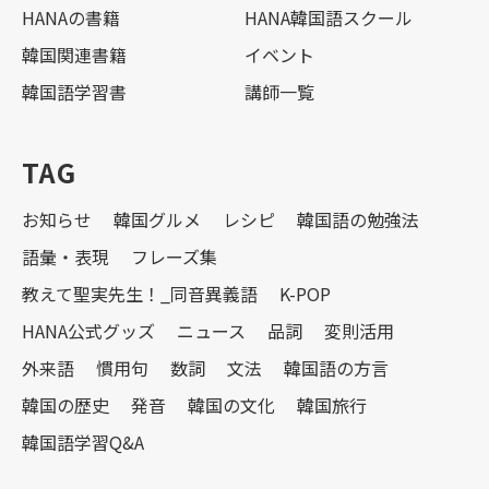
HANAの書籍
HANA韓国語スクール
韓国関連書籍
イベント
韓国語学習書
講師一覧
TAG
お知らせ
韓国グルメ
レシピ
韓国語の勉強法
語彙・表現
フレーズ集
教えて聖実先生！_同音異義語
K-POP
HANA公式グッズ
ニュース
品詞
変則活用
外来語
慣用句
数詞
文法
韓国語の方言
韓国の歴史
発音
韓国の文化
韓国旅行
韓国語学習Q&A