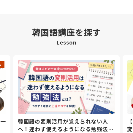
韓国語講座を探す
Lesson
中
日一
韓国語の変則活用が覚えられない人
【
へ！迷わず使えるようになる勉強法と
変