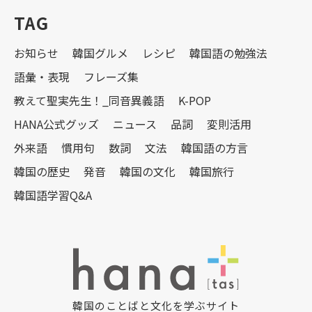
TAG
お知らせ
韓国グルメ
レシピ
韓国語の勉強法
語彙・表現
フレーズ集
教えて聖実先生！_同音異義語
K-POP
HANA公式グッズ
ニュース
品詞
変則活用
外来語
慣用句
数詞
文法
韓国語の方言
韓国の歴史
発音
韓国の文化
韓国旅行
韓国語学習Q&A
韓国のことばと文化を学ぶサイト