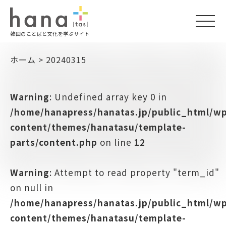
togg
韓国のことばと文化を学ぶサイト
navi
ホーム
>
20240315
Warning
: Undefined array key 0 in
/home/hanapress/hanatas.jp/public_html/w
content/themes/hanatasu/template-
parts/content.php
on line
12
Warning
: Attempt to read property "term_id"
on null in
/home/hanapress/hanatas.jp/public_html/w
content/themes/hanatasu/template-