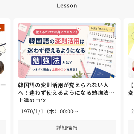
Lesson
中
日一
韓国語の変則活用が覚えられない人
【
へ！迷わず使えるようになる勉強法と
変
上達のコツ
1970/1/1（木）00:00〜
詳細情報