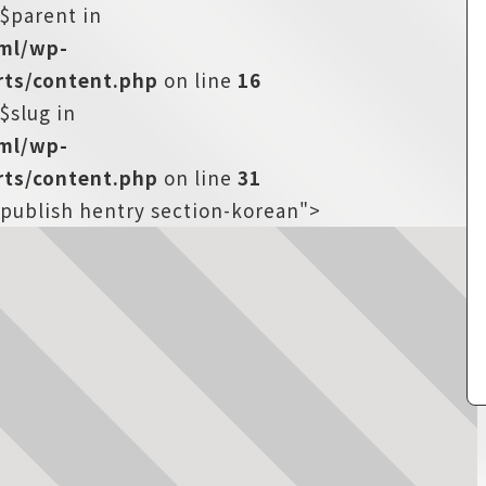
:$parent in
tml/wp-
ts/content.php
on line
16
$slug in
tml/wp-
ts/content.php
on line
31
-publish hentry section-korean">