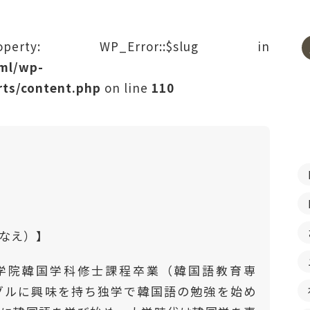
rty: WP_Error::$slug in
tml/wp-
ts/content.php
on line
110
はなえ）】
学院韓国学科修士課程卒業（韓国語教育専
ングルに興味を持ち独学で韓国語の勉強を始め