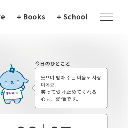
re
+
Books
+
School
toggle
navigati
今日のひとこと
웃으며 받아 주는 마음도 사랑
이에요.
笑って受け止めてくれる
心も、愛情です。