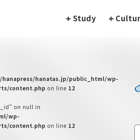
+
Study
+
Cultu
/hanapress/hanatas.jp/public_html/wp-
ts/content.php
on line
12
_id" on null in
tml/wp-
ts/content.php
on line
12