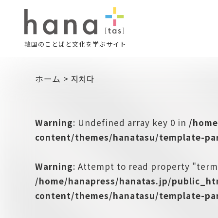
韓国のことばと文化を学ぶサイト
ホーム
>
지치다
Warning
: Undefined array key 0 in
/home
content/themes/hanatasu/template-par
Warning
: Attempt to read property "term
/home/hanapress/hanatas.jp/public_h
content/themes/hanatasu/template-par