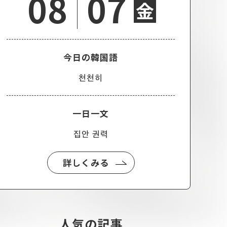
08
07
金
今日の韓国語
천천히
一日一文
집안 권력
詳しくみる
人気の記事