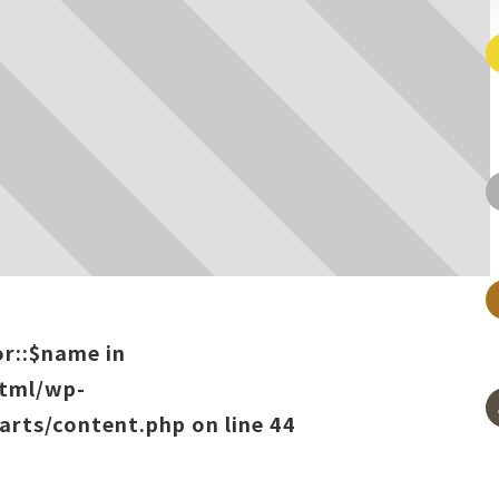
or::$name in
html/wp-
arts/content.php
on line
44