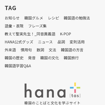
TAG
お知らせ
韓国グルメ
レシピ
韓国語の勉強法
語彙・表現
フレーズ集
教えて聖実先生！_同音異義語
K-POP
HANA公式グッズ
ニュース
品詞
変則活用
外来語
慣用句
数詞
文法
韓国語の方言
韓国の歴史
発音
韓国の文化
韓国旅行
韓国語学習Q&A
韓国のことばと文化を学ぶサイト