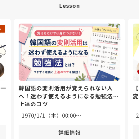
Lesson
中
日一
韓国語の変則活用が覚えられない人
【
へ！迷わず使えるようになる勉強法と
変
上達のコツ
1970/1/1（木）00:00〜
詳細情報