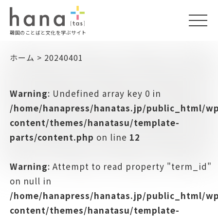
togg
韓国のことばと文化を学ぶサイト
navi
ホーム
>
20240401
Warning
: Undefined array key 0 in
/home/hanapress/hanatas.jp/public_html/w
content/themes/hanatasu/template-
parts/content.php
on line
12
Warning
: Attempt to read property "term_id"
on null in
/home/hanapress/hanatas.jp/public_html/w
content/themes/hanatasu/template-