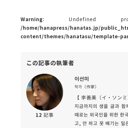
Warning
: Undefined prope
/home/hanapress/hanatas.jp/public_h
content/themes/hanatasu/template-par
この記事の執筆者
이선미
작가（作家）
【 李善美（イ・ソンミ
지금까지의 생을 글과 함께
때로는 외국인을 위한 한국
12
記事
고, 안 하고 못 배기는 