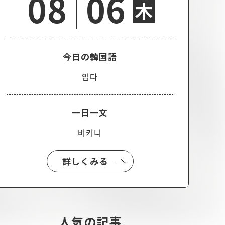
08
06
木
今日の韓国語
입다
一日一文
비키니
詳しくみる
人気の記事