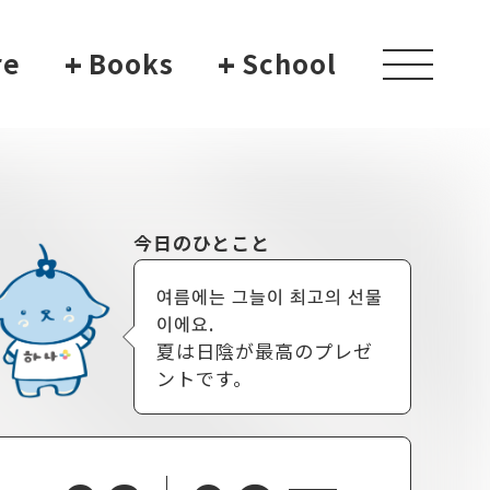
re
+
Books
+
School
toggle
navigati
今日のひとこと
여름에는 그늘이 최고의 선물
이에요.
夏は日陰が最高のプレゼ
ントです。