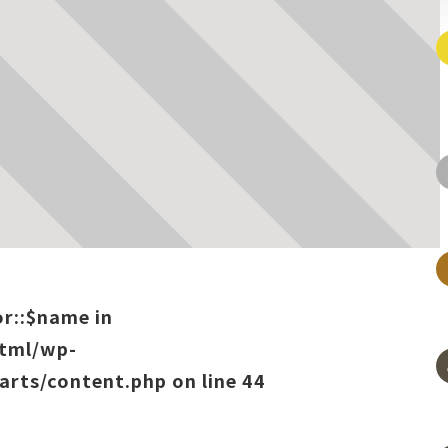
or::$name in
html/wp-
arts/content.php
on line
44