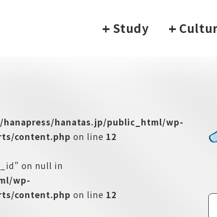
+
Study
+
Cultu
/hanapress/hanatas.jp/public_html/wp-
ts/content.php
on line
12
_id" on null in
tml/wp-
ts/content.php
on line
12