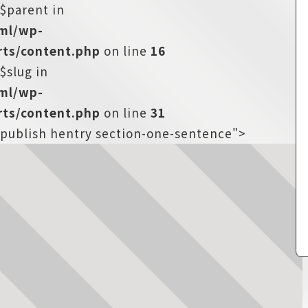
:$parent in
tml/wp-
ts/content.php
on line
16
$slug in
tml/wp-
ts/content.php
on line
31
s-publish hentry section-one-sentence">