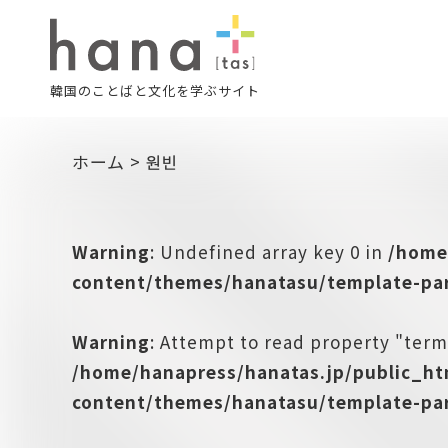
韓国のことばと文化を学ぶサイト
ホーム
>
원빈
Warning
: Undefined array key 0 in
/home
content/themes/hanatasu/template-par
Warning
: Attempt to read property "term
/home/hanapress/hanatas.jp/public_h
content/themes/hanatasu/template-par