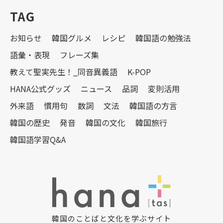
TAG
お知らせ
韓国グルメ
レシピ
韓国語の勉強法
語彙・表現
フレーズ集
教えて聖実先生！_同音異義語
K-POP
HANA公式グッズ
ニュース
品詞
変則活用
外来語
慣用句
数詞
文法
韓国語の方言
韓国の歴史
発音
韓国の文化
韓国旅行
韓国語学習Q&A
韓国のことばと文化を学ぶサイト