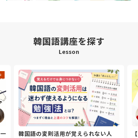
韓国語講座を探す
Lesson
中
日一
韓国語の変則活用が覚えられない人
【