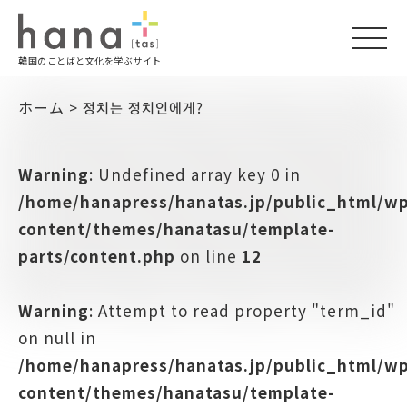
togg
韓国のことばと文化を学ぶサイト
navi
ホーム
>
정치는 정치인에게?
Warning
: Undefined array key 0 in
/home/hanapress/hanatas.jp/public_html/w
content/themes/hanatasu/template-
parts/content.php
on line
12
Warning
: Attempt to read property "term_id"
on null in
/home/hanapress/hanatas.jp/public_html/w
content/themes/hanatasu/template-