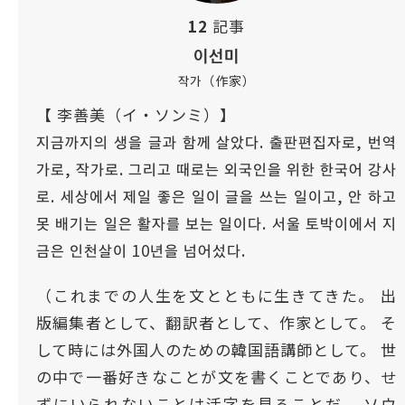
12
記事
이선미
작가（作家）
【 李善美（イ・ソンミ）】
지금까지의 생을 글과 함께 살았다. 출판편집자로, 번역
가로, 작가로. 그리고 때로는 외국인을 위한 한국어 강사
로. 세상에서 제일 좋은 일이 글을 쓰는 일이고, 안 하고
못 배기는 일은 활자를 보는 일이다. 서울 토박이에서 지
금은 인천살이 10년을 넘어섰다.
（これまでの人生を文とともに生きてきた。 出
版編集者として、翻訳者として、作家として。 そ
して時には外国人のための韓国語講師として。 世
の中で一番好きなことが文を書くことであり、せ
ずにいられないことは活字を見ることだ。 ソウ