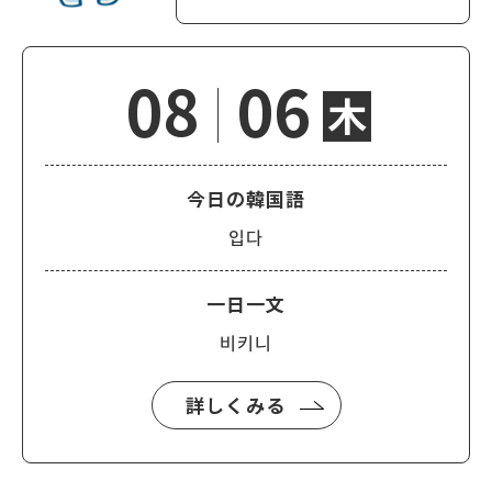
08
06
木
今日の韓国語
입다
一日一文
비키니
詳しくみる