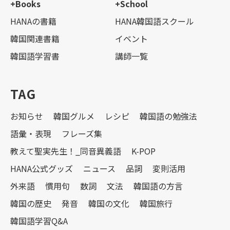
+Books
+School
HANAの書籍
HANA韓国語スクール
韓国関連書籍
イベント
韓国語学習書
講師一覧
TAG
お知らせ
韓国グルメ
レシピ
韓国語の勉強法
語彙・表現
フレーズ集
教えて聖実先生！_同音異義語
K-POP
HANA公式グッズ
ニュース
品詞
変則活用
外来語
慣用句
数詞
文法
韓国語の方言
韓国の歴史
発音
韓国の文化
韓国旅行
韓国語学習Q&A