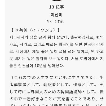
13
記事
이선미
작가（作家）
【 李善美（イ・ソンミ）】
지금까지의 생을 글과 함께 살았다. 출판편집자로, 번역
가로, 작가로. 그리고 때로는 외국인을 위한 한국어 강사
로. 세상에서 제일 좋은 일이 글을 쓰는 일이고, 안 하고
못 배기는 일은 활자를 보는 일이다. 서울 토박이에서 지
금은 인천살이 10년을 넘어섰다.
（これまでの人生を文とともに生きてきた。 出
版編集者として、翻訳者として、作家として。 そ
して時には外国人のための韓国語講師として。 世
の中で一番好きなことが文を書くことであり、せ
ずにいられないことは活字を見ることだ。 ソウ