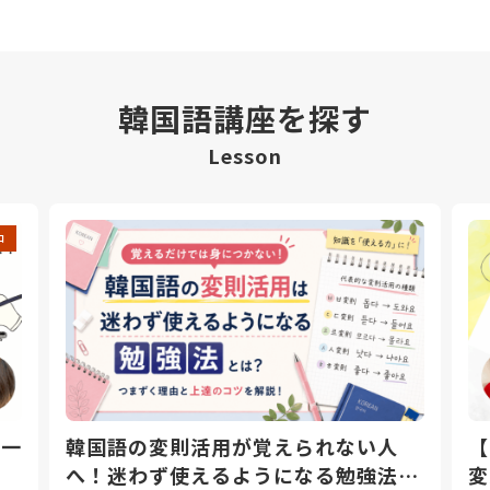
韓国語講座を探す
Lesson
中
日一
韓国語の変則活用が覚えられない人
【
へ！迷わず使えるようになる勉強法と
変