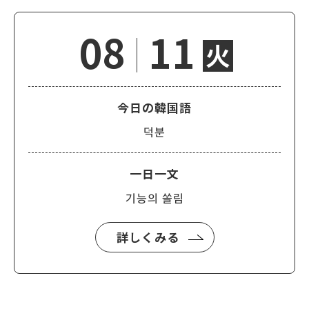
08
11
火
今日の韓国語
덕분
一日一文
기능의 쏠림
詳しくみる