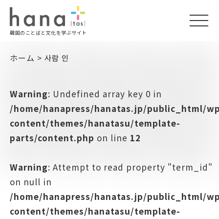
togg
韓国のことばと文化を学ぶサイト
navi
ホーム
>
사람 인
Warning
: Undefined array key 0 in
/home/hanapress/hanatas.jp/public_html/w
content/themes/hanatasu/template-
parts/content.php
on line
12
Warning
: Attempt to read property "term_id"
on null in
/home/hanapress/hanatas.jp/public_html/w
content/themes/hanatasu/template-