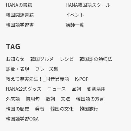
HANAの書籍
HANA韓国語スクール
韓国関連書籍
イベント
韓国語学習書
講師一覧
TAG
お知らせ
韓国グルメ
レシピ
韓国語の勉強法
語彙・表現
フレーズ集
教えて聖実先生！_同音異義語
K-POP
HANA公式グッズ
ニュース
品詞
変則活用
外来語
慣用句
数詞
文法
韓国語の方言
韓国の歴史
発音
韓国の文化
韓国旅行
韓国語学習Q&A