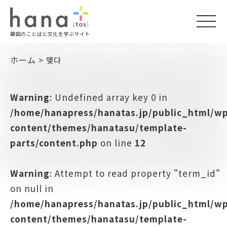
togg
韓国のことばと文化を学ぶサイト
navi
ホーム
>
맺다
Warning
: Undefined array key 0 in
/home/hanapress/hanatas.jp/public_html/w
content/themes/hanatasu/template-
parts/content.php
on line
12
Warning
: Attempt to read property "term_id"
on null in
/home/hanapress/hanatas.jp/public_html/w
content/themes/hanatasu/template-