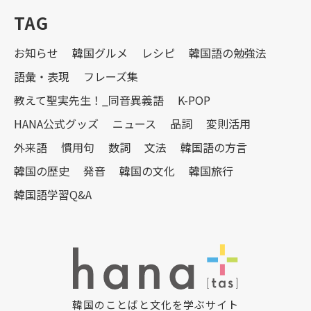
TAG
お知らせ
韓国グルメ
レシピ
韓国語の勉強法
語彙・表現
フレーズ集
教えて聖実先生！_同音異義語
K-POP
HANA公式グッズ
ニュース
品詞
変則活用
外来語
慣用句
数詞
文法
韓国語の方言
韓国の歴史
発音
韓国の文化
韓国旅行
韓国語学習Q&A
韓国のことばと文化を学ぶサイト