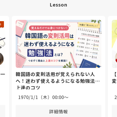
Lesson
中
日一
韓国語の変則活用が覚えられない人
【
へ！迷わず使えるようになる勉強法と
変
上達のコツ
1970/1/1（木）00:00〜
詳細情報