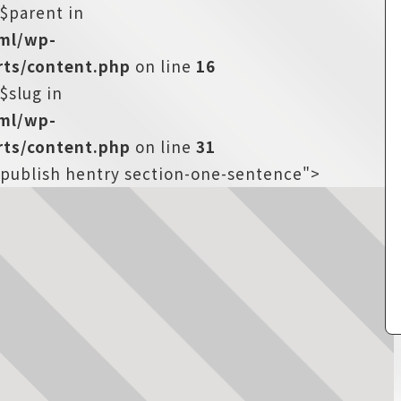
:$parent in
tml/wp-
ts/content.php
on line
16
$slug in
tml/wp-
ts/content.php
on line
31
s-publish hentry section-one-sentence">