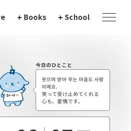
re
+
Books
+
School
toggle
navigati
今日のひとこと
웃으며 받아 주는 마음도 사랑
이에요.
笑って受け止めてくれる
心も、愛情です。