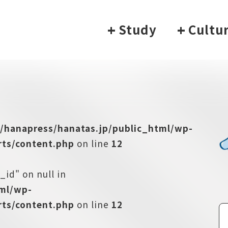
+
Study
+
Cultu
/hanapress/hanatas.jp/public_html/wp-
ts/content.php
on line
12
_id" on null in
tml/wp-
ts/content.php
on line
12