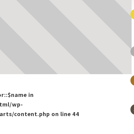
or::$name in
html/wp-
arts/content.php
on line
44