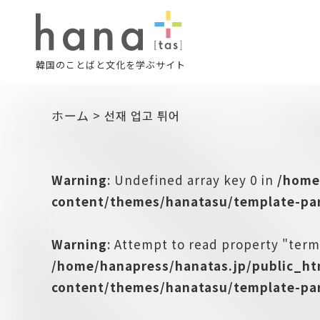
韓国のことばと文化を学ぶサイト
ホーム
>
선재 업고 튀어
Warning
: Undefined array key 0 in
/home
content/themes/hanatasu/template-par
Warning
: Attempt to read property "term
/home/hanapress/hanatas.jp/public_h
content/themes/hanatasu/template-par