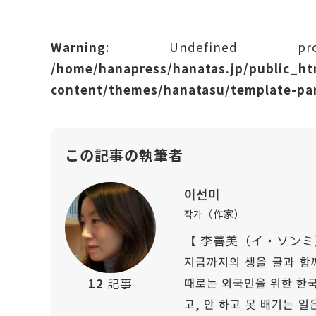
Warning
: Undefined prope
/home/hanapress/hanatas.jp/public_h
content/themes/hanatasu/template-par
この記事の執筆者
이선미
작가（作家）
【 李善美（イ・ソンミ
지금까지의 생을 글과 함께
때로는 외국인을 위한 한국
12
記事
고, 안 하고 못 배기는 