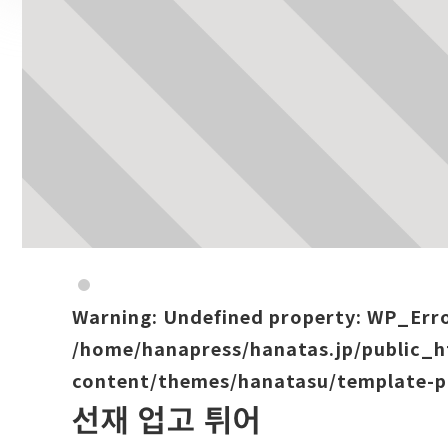
Warning
: Undefined property: WP_Err
/home/hanapress/hanatas.jp/public_
content/themes/hanatasu/template-p
선재 업고 튀어