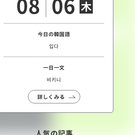
08
06
木
今日の韓国語
입다
一日一文
비키니
詳しくみる
人気の記事