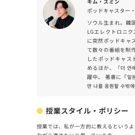
キム・スミン
ポッドキャスター
ソウル生まれ。韓
LGエレクトロニク
に突然ポッドキャ
て数々の番組を制
したポッドキャスト
めるほか、「더 연
躍中。 著書に『일
면 나를 응원할 수
授業スタイル・ポリシー
授業では、私が一方的に教えるというよ