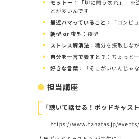
モットー
：「切に願う勿れ」 ※
とが多いんです。
最近ハマっていること
：「コンピ
朝型 or 夜型
：夜型
ストレス解消法
：糖分を摂取しな
自分を一言で表すと？
：ちょっと
好きな言葉
：「そこがいいんじゃ
担当講座
「聴いて話せる！ポッドキャスト
https://www.hanatas.jp/events
人気ポッドキャストDJが先生に！