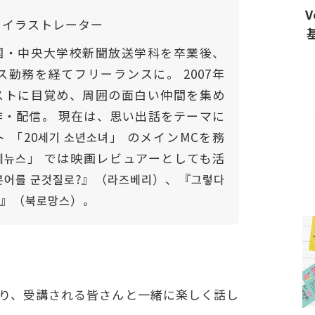
V
・イラストレーター
国・中央大学校新聞放送学科を卒業後、
ス勤務を経てフリーランスに。 2007年
ストに目覚め、周囲の面白い仲間を集め
作・配信。 現在は、思い出話をテーマに
 「20세기 소년소녀」 のメインMCを務
예뉴스」 では映画レビュアーとしても活
본어를 군것질로?』（라즈베리）、『그렇다
밖에』（북로망스）。
り、受講される皆さんと一緒に楽しく話し