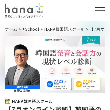
togg
韓国のことばと文化を学ぶサイト
navi
ホーム
>
+School
>
HANA韓国語スクール
>
【7月オ
HANA韓国語スクール
【7月オンライン診断】韓国語の