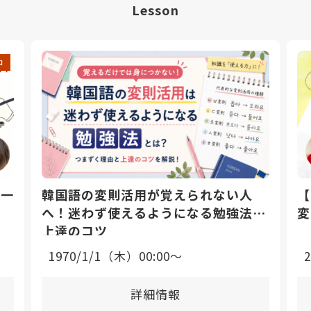
Lesson
中
日一
韓国語の変則活用が覚えられない人
【
へ！迷わず使えるようになる勉強法と
変
上達のコツ
1970/1/1（木）00:00〜
詳細情報