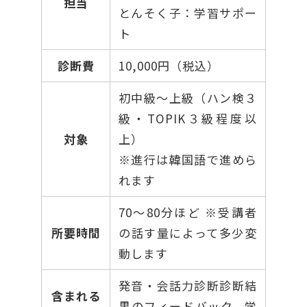
担当
とんそく子：学習サポー
ト
診断費
10,000円（税込）
初中級〜上級（ハン検３
級・TOPIK３級程度以
対象
上）
※進行は韓国語で進めら
れます
70〜80分ほど ※受講者
所要時間
の話す量によって多少変
動します
発音・会話力診断診断結
含まれる
果のフィードバック、学