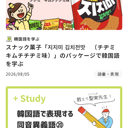
韓国語を学ぶ
スナック菓子「지지미 김치전맛 （チヂミ
キムチチヂミ味）」のパッケージで韓国語
を学ぶ
2026/08/05
語彙・表現