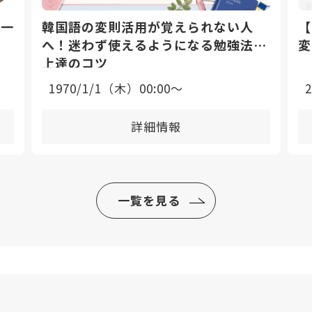
日一
韓国語の変則活用が覚えられない人
【
へ！迷わず使えるようになる勉強法と
変
上達のコツ
1970/1/1（木）00:00〜
詳細情報
一覧を見る