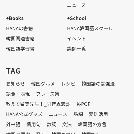
ニュース
+Books
+School
HANAの書籍
HANA韓国語スクール
韓国関連書籍
イベント
韓国語学習書
講師一覧
TAG
お知らせ
韓国グルメ
レシピ
韓国語の勉強法
語彙・表現
フレーズ集
教えて聖実先生！_同音異義語
K-POP
HANA公式グッズ
ニュース
品詞
変則活用
外来語
慣用句
数詞
文法
韓国語の方言