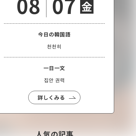
08
07
金
今日の韓国語
천천히
一日一文
집안 권력
詳しくみる
人気の記事