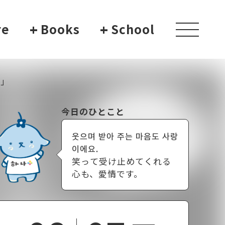
re
+
Books
+
School
toggle
navigati
し」
今日のひとこと
웃으며 받아 주는 마음도 사랑
이에요.
笑って受け止めてくれる
心も、愛情です。