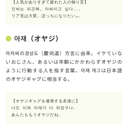
【人気がありすぎて疲れた人の独り言】
인싸는 피곤해, 아싸이고 싶다...
リア充は大変。ぼっちになりたい…。
아재（オヤジ）
아저씨の경상도（慶尚道）方言に由来。イケていな
いおじさん、あるいは年齢にかかわらずオヤジの
ように行動する人を指す言葉。아재 개그は日本語
のオヤジギャグに相当する。
【オヤジギャグを連発する友達に】
너도 이제 아재가 다 되었구나.
あんたももうオヤジだね。