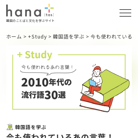
togg
韓国のことばと文化を学ぶサイト
navi
ホーム
>
+Study
>
韓国語を学ぶ
>
今も使われているあの
韓国語を学ぶ
今も使われているあの言葉！