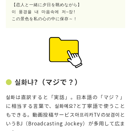
【恋人と一緒に夕日を眺めながら】

이 풍경을 내 마음속에 저~장!

この景色を私の心の中に保存～！
실화냐?（マジで？）
실화は直訳すると「実話」。日本語の「マジ？」
に相当する言葉で、실화예요?と丁寧語で使うこと
もできる。動画投稿サービス아프리카TVの보겸이と
いうBJ（Broadcasting Jockey）が多用して広ま