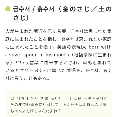
금수저 / 흙수저（金のさじ／土の
さじ）
人が生まれた境遇を示す言葉。금수저は恵まれた家
庭に生まれたことを指し、흙수저は恵まれない家庭
に生まれたことを指す。英語の表現be born with
a silver spoon in his mouth（裕福な家に生まれ
る）という言葉に由来するとされ、最も恵まれて
いるとされる금수저に準じた境遇を、은수저、동수
저と言うこともある。
그 나이에 외제 차를 몰다니, 너 실은 금수저구나?
その年で外車を乗り回して、あんた実は金持ちのお坊
ちゃん／お嬢ちゃんだよね？