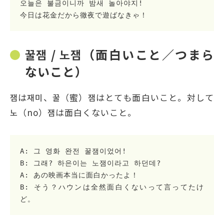
오늘은 불금이니까 밤새 놀아야지!
今日は花金だから徹夜で遊ばなきゃ！
꿀잼 / 노잼（面白いこと／つまら
ないこと）
잼は재미、꿀（蜜）잼はとても面白いこと。対して
노（no）잼は面白くないこと。
A: 그 영화 완전 꿀잼이었어!

B: 그래? 하은이는 노잼이라고 하던데?

A: あの映画本当に面白かったよ！

B: そう？ハウンは全然面白くないって言ってたけ
ど。