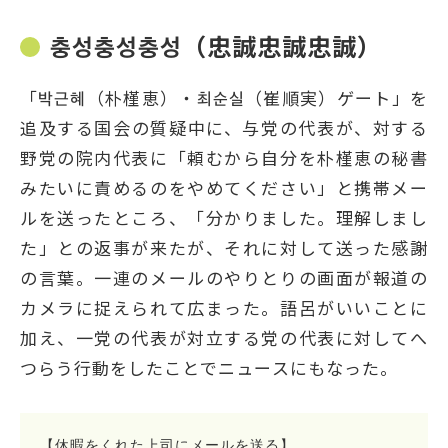
충성충성충성（忠誠忠誠忠誠）
「박근혜（朴槿恵）・최순실（崔順実）ゲート」を
追及する国会の質疑中に、与党の代表が、対する
野党の院内代表に「頼むから自分を朴槿恵の秘書
みたいに責めるのをやめてください」と携帯メー
ルを送ったところ、「分かりました。理解しまし
た」との返事が来たが、それに対して送った感謝
の言葉。一連のメールのやりとりの画面が報道の
カメラに捉えられて広まった。語呂がいいことに
加え、一党の代表が対立する党の代表に対してへ
つらう行動をしたことでニュースにもなった。
【休暇をくれた上司にメールを送る】
