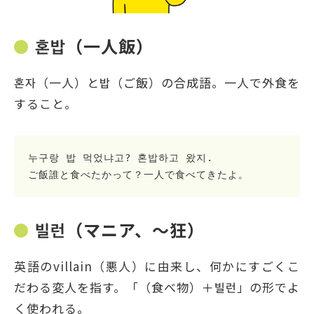
혼밥（一人飯）
혼자（一人）と밥（ご飯）の合成語。一人で外食を
すること。
누구랑 밥 먹었냐고? 혼밥하고 왔지.

ご飯誰と食べたかって？一人で食べてきたよ。
빌런（マニア、～狂）
英語のvillain（悪人）に由来し、何かにすごくこ
だわる変人を指す。「（食べ物）＋빌런」の形でよ
く使われる。