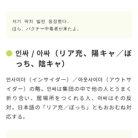
저기 팍치 빌런 등장했다.
ほら、パクチー中毒者が来たよ。
인싸 / 아싸（リア充、陽キャ／ぼ
っち、陰キャ）
인사이더（インサイダー）／아웃사이더（アウトサ
イダー）の略。인싸は集団の中で他の人とうまく
折り合い、居場所をつくれる人、아싸はその反
対。日本語の「リア充／ぼっち」ともおおむね対
応する。