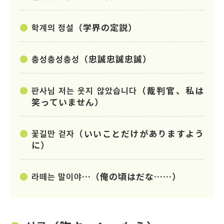
학계의 정설（学界の定説）
충성충성충성（忠誠忠誠忠誠）
판사님 저는 웃지 않았습니다（裁判官、私は
笑っていません）
꽃길만 걷자（いいことだけがありますよう
に）
라떼는 말이야…（俺の頃はだな……）