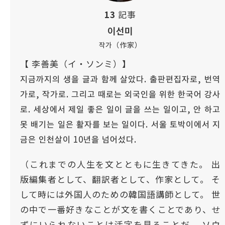
13
記事
이선미
작가（作家）
【 李善美（イ・ソンミ）】
지금까지의 생을 글과 함께 살았다. 출판편집자로, 번역
가로, 작가로. 그리고 때로는 외국인을 위한 한국어 강사
로. 세상에서 제일 좋은 일이 글을 쓰는 일이고, 안 하고
못 배기는 일은 활자를 보는 일이다. 서울 토박이에서 지
금은 인천살이 10년을 넘어섰다.
（これまでの人生を文とともに生きてきた。 出
版編集者として、翻訳者として、作家として。 そ
して時には外国人のための韓国語講師として。 世
の中で一番好きなことが文を書くことであり、せ
ずにいられないことは活字を見ることだ。 ソウ