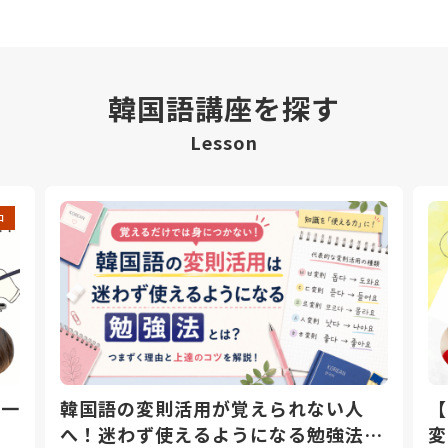
韓国語講座を探す
Lesson
中
日一
韓国語の変則活用が覚えられない人
【
へ！迷わず使えるようになる勉強法と
変