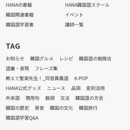
HANAの書籍
HANA韓国語スクール
韓国関連書籍
イベント
韓国語学習書
講師一覧
TAG
お知らせ
韓国グルメ
レシピ
韓国語の勉強法
語彙・表現
フレーズ集
教えて聖実先生！_同音異義語
K-POP
HANA公式グッズ
ニュース
品詞
変則活用
外来語
慣用句
数詞
文法
韓国語の方言
韓国の歴史
発音
韓国の文化
韓国旅行
韓国語学習Q&A