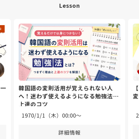
Lesson
中
日一
韓国語の変則活用が覚えられない人
【
へ！迷わず使えるようになる勉強法と
変
上達のコツ
1970/1/1（木）00:00〜
詳細情報