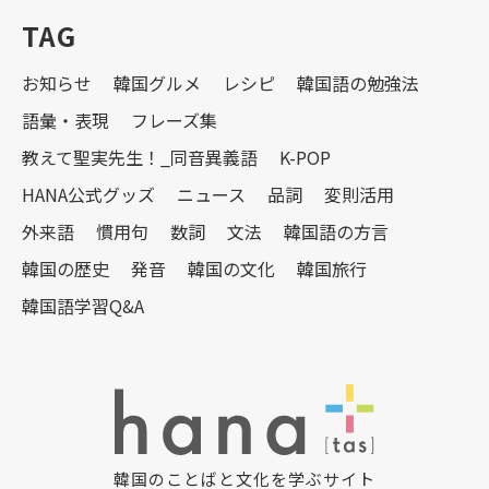
TAG
お知らせ
韓国グルメ
レシピ
韓国語の勉強法
語彙・表現
フレーズ集
教えて聖実先生！_同音異義語
K-POP
HANA公式グッズ
ニュース
品詞
変則活用
外来語
慣用句
数詞
文法
韓国語の方言
韓国の歴史
発音
韓国の文化
韓国旅行
韓国語学習Q&A
韓国のことばと文化を学ぶサイト