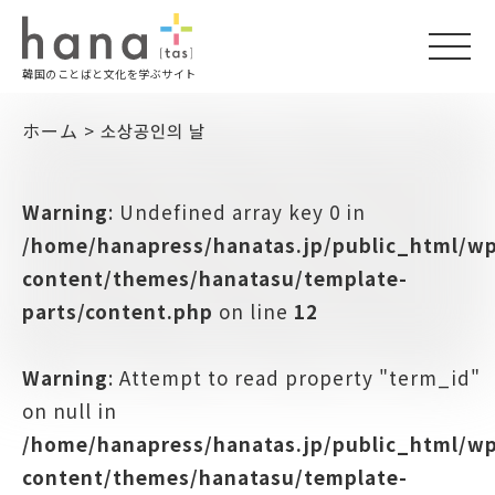
togg
韓国のことばと文化を学ぶサイト
navi
ホーム
>
소상공인의 날
Warning
: Undefined array key 0 in
/home/hanapress/hanatas.jp/public_html/w
content/themes/hanatasu/template-
parts/content.php
on line
12
Warning
: Attempt to read property "term_id"
on null in
/home/hanapress/hanatas.jp/public_html/w
content/themes/hanatasu/template-