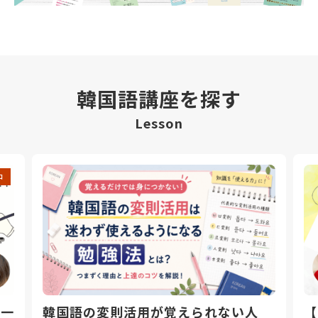
韓国語講座を探す
Lesson
中
日一
韓国語の変則活用が覚えられない人
【