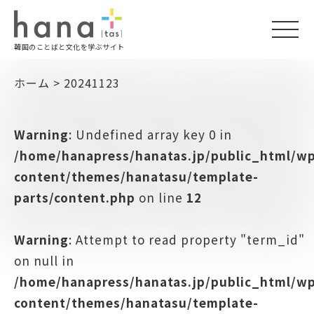
togg
韓国のことばと文化を学ぶサイト
navi
ホーム
>
20241123
Warning
: Undefined array key 0 in
/home/hanapress/hanatas.jp/public_html/w
content/themes/hanatasu/template-
parts/content.php
on line
12
Warning
: Attempt to read property "term_id"
on null in
/home/hanapress/hanatas.jp/public_html/w
content/themes/hanatasu/template-