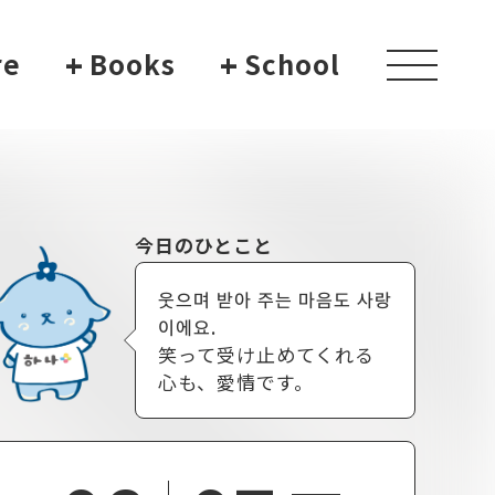
re
+
Books
+
School
toggle
navigati
今日のひとこと
웃으며 받아 주는 마음도 사랑
이에요.
笑って受け止めてくれる
心も、愛情です。