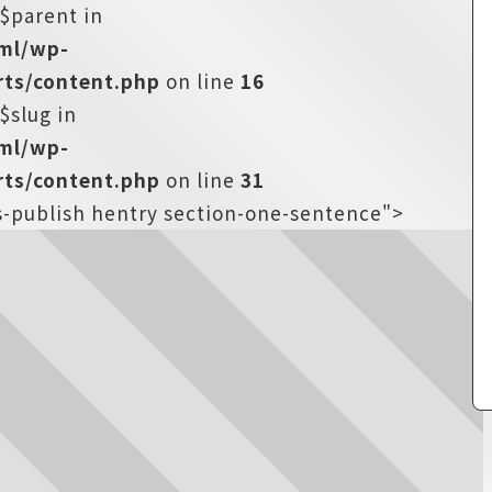
:$parent in
tml/wp-
ts/content.php
on line
16
$slug in
tml/wp-
ts/content.php
on line
31
us-publish hentry section-one-sentence">