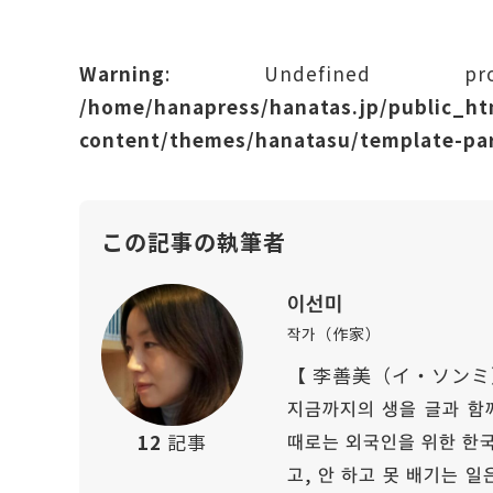
Warning
: Undefined prope
/home/hanapress/hanatas.jp/public_h
content/themes/hanatasu/template-par
この記事の執筆者
이선미
작가（作家）
【 李善美（イ・ソンミ
지금까지의 생을 글과 함께
때로는 외국인을 위한 한국
12
記事
고, 안 하고 못 배기는 