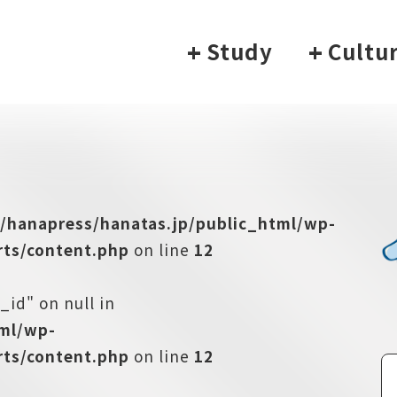
+
Study
+
Cultu
/hanapress/hanatas.jp/public_html/wp-
ts/content.php
on line
12
_id" on null in
tml/wp-
ts/content.php
on line
12