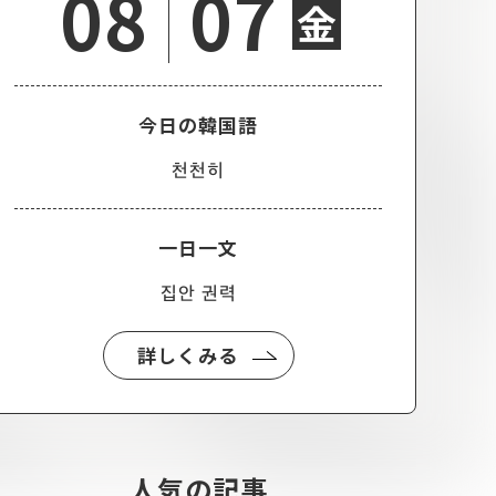
08
07
金
今日の韓国語
천천히
一日一文
집안 권력
詳しくみる
人気の記事