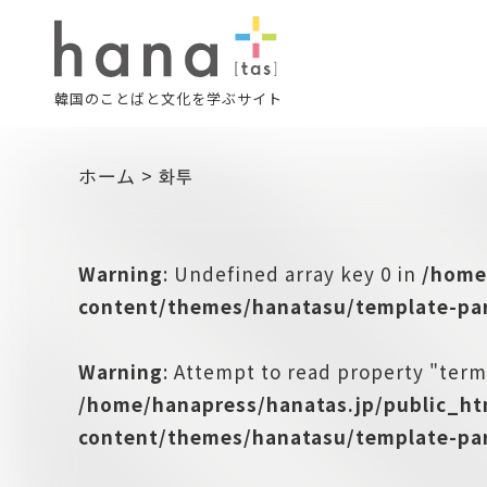
韓国のことばと文化を学ぶサイト
ホーム
>
화투
Warning
: Undefined array key 0 in
/home
content/themes/hanatasu/template-par
Warning
: Attempt to read property "term
/home/hanapress/hanatas.jp/public_h
content/themes/hanatasu/template-par