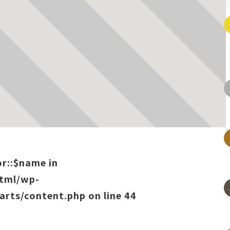
or::$name in
html/wp-
arts/content.php
on line
44