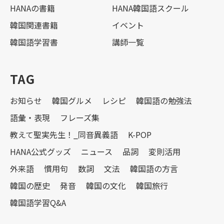
HANAの書籍
HANA韓国語スクール
韓国関連書籍
イベント
韓国語学習書
講師一覧
TAG
お知らせ
韓国グルメ
レシピ
韓国語の勉強法
語彙・表現
フレーズ集
教えて聖実先生！_同音異義語
K-POP
HANA公式グッズ
ニュース
品詞
変則活用
外来語
慣用句
数詞
文法
韓国語の方言
韓国の歴史
発音
韓国の文化
韓国旅行
韓国語学習Q&A