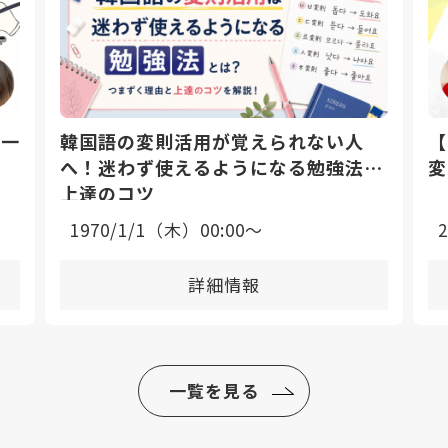
日一
韓国語の変則活用が覚えられない人
【
へ！迷わず使えるようになる勉強法と
変
上達のコツ
1970/1/1（木）00:00〜
詳細情報
一覧を見る