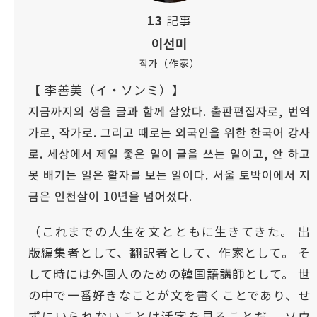
13
記事
이선미
작가（作家）
【 李善美（イ・ソンミ）】
지금까지의 생을 글과 함께 살았다. 출판편집자로, 번역
가로, 작가로. 그리고 때로는 외국인을 위한 한국어 강사
로. 세상에서 제일 좋은 일이 글을 쓰는 일이고, 안 하고
못 배기는 일은 활자를 보는 일이다. 서울 토박이에서 지
금은 인천살이 10년을 넘어섰다.
（これまでの人生を文とともに生きてきた。 出
版編集者として、翻訳者として、作家として。 そ
して時には外国人のための韓国語講師として。 世
の中で一番好きなことが文を書くことであり、せ
ずにいられないことは活字を見ることだ。 ソウ