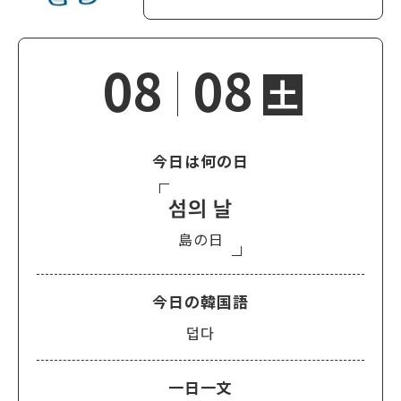
08
08
土
今日は何の日
섬의 날
島の日
今日の韓国語
덥다
一日一文