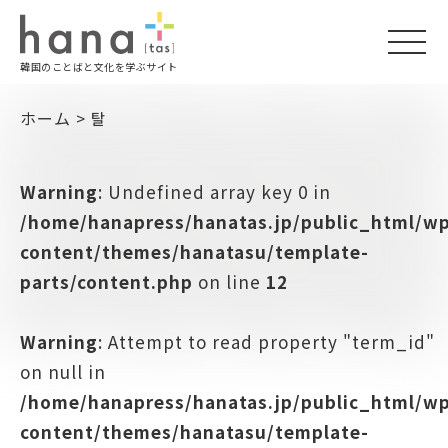
togg
韓国のことばと文化を学ぶサイト
navi
ホーム
>
탈
Warning
: Undefined array key 0 in
/home/hanapress/hanatas.jp/public_html/w
content/themes/hanatasu/template-
parts/content.php
on line
12
Warning
: Attempt to read property "term_id"
on null in
/home/hanapress/hanatas.jp/public_html/w
content/themes/hanatasu/template-