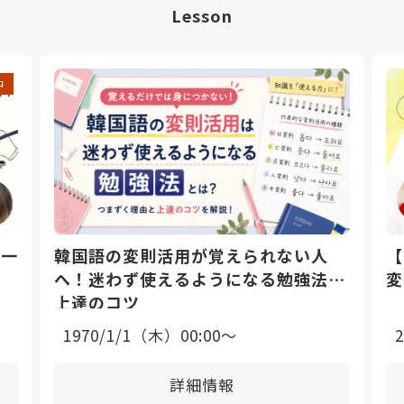
Lesson
中
日一
韓国語の変則活用が覚えられない人
【
へ！迷わず使えるようになる勉強法と
変
上達のコツ
1970/1/1（木）00:00〜
詳細情報