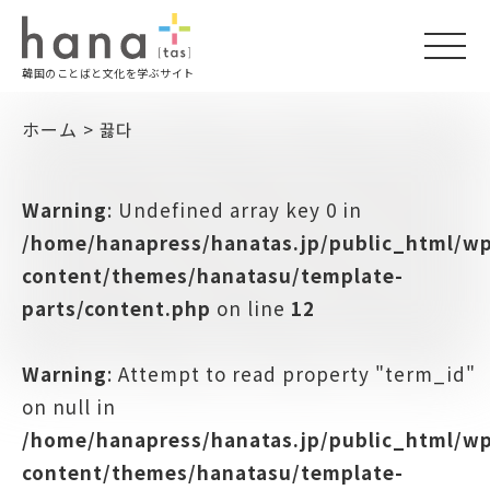
togg
韓国のことばと文化を学ぶサイト
navi
ホーム
>
끓다
Warning
: Undefined array key 0 in
/home/hanapress/hanatas.jp/public_html/w
content/themes/hanatasu/template-
parts/content.php
on line
12
Warning
: Attempt to read property "term_id"
on null in
/home/hanapress/hanatas.jp/public_html/w
content/themes/hanatasu/template-