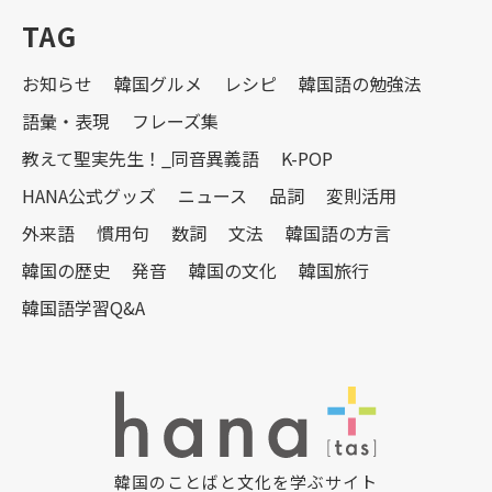
TAG
お知らせ
韓国グルメ
レシピ
韓国語の勉強法
語彙・表現
フレーズ集
教えて聖実先生！_同音異義語
K-POP
HANA公式グッズ
ニュース
品詞
変則活用
外来語
慣用句
数詞
文法
韓国語の方言
韓国の歴史
発音
韓国の文化
韓国旅行
韓国語学習Q&A
韓国のことばと文化を学ぶサイト