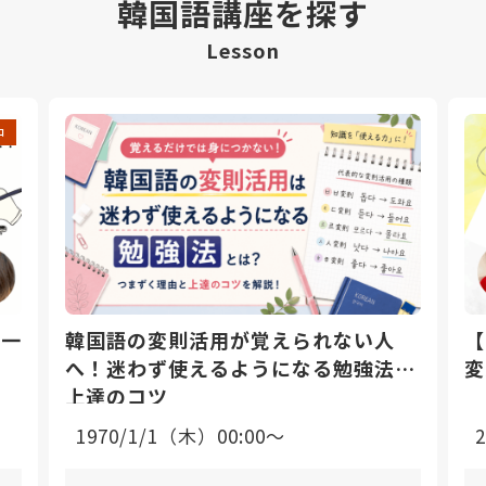
韓国語講座を探す
Lesson
中
日一
韓国語の変則活用が覚えられない人
【
へ！迷わず使えるようになる勉強法と
変
上達のコツ
1970/1/1（木）00:00〜