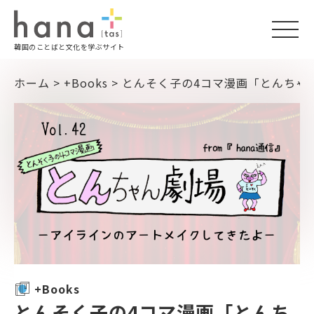
togg
韓国のことばと文化を学ぶサイト
navi
ホーム
>
+Books
>
とんそく子の4コマ漫画「とんちゃ
+Books
とんそく子の4コマ漫画「とんち